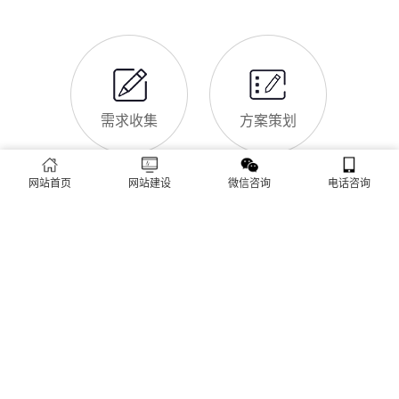
新优化算法和盱眙本地企业的获客需求，今天详细解读企业网站
做SEO优化的核心意义，帮助企业明白SEO优化的重要性，通过
合理的优化，让网站获得更多本地精准流量，实现被动获客，提
网站做好后怎么维护
升线上竞争力。首先，S
很多盱眙企业存在一个误区：网站搭建完成、上线运营后，就无
需再维护，导致网站出现加载缓慢、功能异常、内容过时、被攻
击等问题，不仅影响客户体验，还会被百度判定为低质网站，导
致排名下降、客户流失。其实，网站维护是长期运营的核心，也
是契合百度优化算法的关键，结合我们的建站套餐（所有套餐均
查看更多
包含一年免费维护），
网站首页
网站建设
微信咨询
电话咨询
建站流程 ·
PROCESS
专业建站，一步到位 / 从需求到上线，全程省心无忧