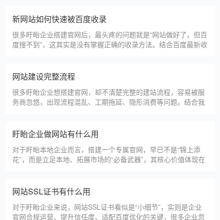
盱眙本地建站公司怎么选
盱眙本地建站服务商数量众多，水平参差不齐，很多企业挑选合
作方时，很容易被低价套路误导，最后遇到网站质量差、后期没
人跟进、暗藏额外收费等问题，白白浪费成本，还耽误线上获客
布局。结合百度优化规则和各行各业的建站经验，今天分享简单
实用的挑选技巧，帮大家轻松选到靠谱的建站团队。第一，优先
盱眙建一个官网大概多少钱
选择深耕建站行业多年
盱眙企业搭建官网，价格是大家最关心的核心问题之一。不同于
全国统一报价，盱眙本地建站价格更贴合本地企业需求，根据建
站类型、功能需求的不同，报价差异较大，结合我们的实际套
餐，整理出清晰透明的价格体系，供盱眙企业参考，杜绝隐形消
费，完全符合本地企业的预算需求。目前，我们针对盱眙本地企
仿站建站注意事项
业，推出4类核心建站套餐
仿站建站是盱眙中小微企业的热门选择，既能拥有个性化的网站
样式，又比定制建站性价比更高（我们的仿站套餐1200元起/
年），但很多盱眙企业在选择仿站时，容易忽视一些关键细节，
导致网站出现版权纠纷、功能异常、SEO优化失效等问题，反而
得不偿失。结合百度最新算法和本地企业的实际踩坑案例，今天
新网站如何快速被百度收录
详细梳理仿站建站的核心注
很多盱眙企业搭建官网后，最头疼的问题就是“网站做好了，但百
度搜不到”，这其实是没有掌握正确的收录方法。结合百度最新收
录规则，针对本地企业网站，分享几个简单易操作、见效快的方