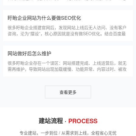
法，帮助新网站快速被百度收录，无需专业技术，企业自己就能
操作。第一，完善网站基础信息，确保符合百度抓取规则。首
网站建设完整流程
先，确认网站域名已
很多盱眙企业想搭建官网，却不清楚完整的建站流程，容易被服
务商忽悠，出现流程混乱、工期拖延、隐形消费等问题。结合我
们多年本地建站经验和百度优化算法要求，今天详细拆解网站建
设的完整流程，从前期准备到后期上线，每一步都清晰明了，帮
助盱眙企业理清思路，顺利完成建站，避免踩坑。第一步，需求
盱眙企业做网站有什么用
沟通与方案确定。这是
对于盱眙本地企业而言，搭建一个专属官网，早已不是“锦上添
花”，而是立足本地、拓展市场的“必备武器”，其核心价值体现在
品牌、获客、信任、效率四大维度，完全贴合盱眙中小微企业的
发展需求。首先，官网是企业的线上“永久名片”。不同于线下门
店有营业时间限制，官网24小时在线，无论盱眙本地客户是白天
网站SSL证书有什么用
咨询、深夜了解
对于盱眙企业来说，网站SSL证书看似是“小细节”，实则是企业
官网合规运营、提升信任度、适配百度优化的关键，很多企业忽
视其重要性，导致网站被标记“不安全”，影响客户信任和百度收
录，甚至错失潜在客户。结合盱眙本地企业的实际需求，今天详
细解读SSL证书的核心作用，帮助企业避开误区、正确使用。首
盱眙企业网站为什么要做SEO优化
先，SSL证书最核心的
很多盱眙企业搭建官网后，发现网站上线后无人访问、没有客户
咨询，沦为“摆设”，核心原因就是没有做SEO优化。结合百度最