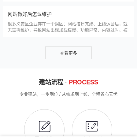
帮助义安区企业理清思路，顺利完成建站，避免踩坑。第一步，
义安区企业做网站有什么用
需求沟通与方案确定。这是
对于义安区本地企业而言，搭建一个专属官网，早已不是“锦上添
花”，而是立足本地、拓展市场的“必备武器”，其核心价值体现在
品牌、获客、信任、效率四大维度，完全贴合义安区中小微企业
的发展需求。首先，官网是企业的线上“永久名片”。不同于线下
门店有营业时间限制，官网24小时在线，无论义安区本地客户是
网站SSL证书有什么用
白天咨询、深夜了解
对于义安区企业来说，网站SSL证书看似是“小细节”，实则是企
业官网合规运营、提升信任度、适配百度优化的关键，很多企业
忽视其重要性，导致网站被标记“不安全”，影响客户信任和百度
收录，甚至错失潜在客户。结合义安区本地企业的实际需求，今
天详细解读SSL证书的核心作用，帮助企业避开误区、正确使
义安区企业网站为什么要做SEO优化
用。首先，SSL证书最核心的
很多义安区企业搭建官网后，发现网站上线后无人访问、没有客
户咨询，沦为“摆设”，核心原因就是没有做SEO优化。结合百度
最新优化算法和义安区本地企业的获客需求，今天详细解读企业
网站做SEO优化的核心意义，帮助企业明白SEO优化的重要性，
通过合理的优化，让网站获得更多本地精准流量，实现被动获
网站做好后怎么维护
客，提升线上竞争力。首先，S
很多义安区企业存在一个误区：网站搭建完成、上线运营后，就
无需再维护，导致网站出现加载缓慢、功能异常、内容过时、被
攻击等问题，不仅影响客户体验，还会被百度判定为低质网站，