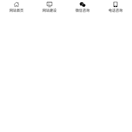
导致排名下降、客户流失。其实，网站维护是长期运营的核心，
也是契合百度优化算法的关键，结合我们的建站套餐（所有套餐
网站首页
网站建设
微信咨询
电话咨询
查看更多
均包含一年免费维护），
建站流程 ·
PROCESS
专业建站，一步到位 / 从需求到上线，全程省心无忧
需求收集
方案策划