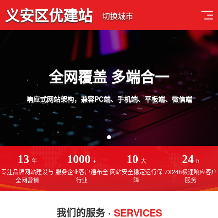
义安区优建站
切换城市
计 用心服务
端、微信端
免费售后服务，线上一对一
13
1000
10
24
年
+
大
h
专注品牌网站建设与
服务企业客户遍布全
网站安全稳定运行保
7X24h极速响应客户
全网营销
行业
障
服务
我们的服务 ·
SERVICES