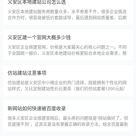
淄博利安机电科技有限公司
更多案例
建站百科 ·
KNOWLEDGE
汇聚实用建站优化知识，与大家共同学习分享
义安区本地建站公司怎么选
义安区本地建站服务商数量众多，水平参差不齐，很多企业挑选
合作方时，很容易被低价套路误导，最后遇到网站质量差、后期
没人跟进、暗藏额外收费等问题，白白浪费成本，还耽误线上获
客布局。结合百度优化规则和各行各业的建站经验，今天分享简
单实用的挑选技巧，帮大家轻松选到靠谱的建站团队。第一，优
义安区建一个官网大概多少钱