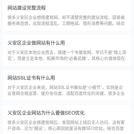
先选择深耕建站行业多年
义安区企业搭建官网，价格是大家最关心的核心问题之一。不同
于全国统一报价，义安区本地建站价格更贴合本地企业需求，根
据建站类型、功能需求的不同，报价差异较大，结合我们的实际
套餐，整理出清晰透明的价格体系，供义安区企业参考，杜绝隐
形消费，完全符合本地企业的预算需求。目前，我们针对义安区
仿站建站注意事项
本地企业，推出4类核心建站套餐
仿站建站是义安区中小微企业的热门选择，既能拥有个性化的网
站样式，又比定制建站性价比更高（我们的仿站套餐1200元起/
年），但很多义安区企业在选择仿站时，容易忽视一些关键细
节，导致网站出现版权纠纷、功能异常、SEO优化失效等问题，
反而得不偿失。结合百度最新算法和本地企业的实际踩坑案例，
新网站如何快速被百度收录
今天详细梳理仿站建站的核心注
很多义安区企业搭建官网后，最头疼的问题就是“网站做好了，但
百度搜不到”，这其实是没有掌握正确的收录方法。结合百度最新
收录规则，针对本地企业网站，分享几个简单易操作、见效快的
方法，帮助新网站快速被百度收录，无需专业技术，企业自己就
能操作。第一，完善网站基础信息，确保符合百度抓取规则。首
网站建设完整流程
先，确认网站域名已
很多义安区企业想搭建官网，却不清楚完整的建站流程，容易被
服务商忽悠，出现流程混乱、工期拖延、隐形消费等问题。结合
我们多年本地建站经验和百度优化算法要求，今天详细拆解网站
建设的完整流程，从前期准备到后期上线，每一步都清晰明了，