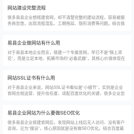
更多案例
建站百科 ·
KNOWLEDGE
汇聚实用建站优化知识，与大家共同学习分享
易县本地建站公司怎么选
易县本地建站服务商数量众多，水平参差不齐，很多企业挑选合
作方时，很容易被低价套路误导，最后遇到网站质量差、后期没
人跟进、暗藏额外收费等问题，白白浪费成本，还耽误线上获客
布局。结合百度优化规则和各行各业的建站经验，今天分享简单
实用的挑选技巧，帮大家轻松选到靠谱的建站团队。第一，优先
易县建一个官网大概多少钱
选择深耕建站行业多年
易县企业搭建官网，价格是大家最关心的核心问题之一。不同于
全国统一报价，易县本地建站价格更贴合本地企业需求，根据建
站类型、功能需求的不同，报价差异较大，结合我们的实际套
餐，整理出清晰透明的价格体系，供易县企业参考，杜绝隐形消
费，完全符合本地企业的预算需求。目前，我们针对易县本地企
仿站建站注意事项
业，推出4类核心建站套餐