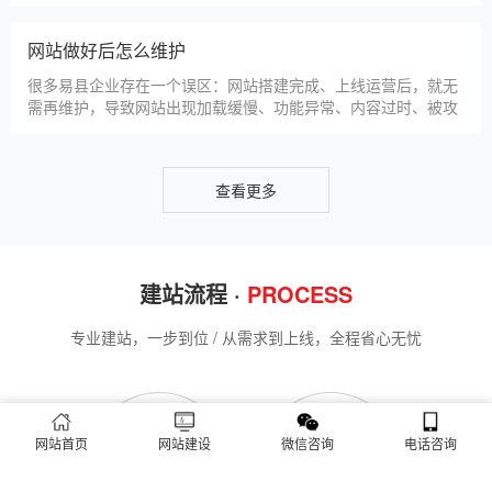
仿站建站是易县中小微企业的热门选择，既能拥有个性化的网站
样式，又比定制建站性价比更高（我们的仿站套餐1200元起/
年），但很多易县企业在选择仿站时，容易忽视一些关键细节，
导致网站出现版权纠纷、功能异常、SEO优化失效等问题，反而
得不偿失。结合百度最新算法和本地企业的实际踩坑案例，今天
新网站如何快速被百度收录
详细梳理仿站建站的核心注
很多易县企业搭建官网后，最头疼的问题就是“网站做好了，但百
度搜不到”，这其实是没有掌握正确的收录方法。结合百度最新收
录规则，针对本地企业网站，分享几个简单易操作、见效快的方
法，帮助新网站快速被百度收录，无需专业技术，企业自己就能
操作。第一，完善网站基础信息，确保符合百度抓取规则。首
网站建设完整流程
先，确认网站域名已
很多易县企业想搭建官网，却不清楚完整的建站流程，容易被服
务商忽悠，出现流程混乱、工期拖延、隐形消费等问题。结合我
们多年本地建站经验和百度优化算法要求，今天详细拆解网站建
设的完整流程，从前期准备到后期上线，每一步都清晰明了，帮
助易县企业理清思路，顺利完成建站，避免踩坑。第一步，需求
易县企业做网站有什么用
沟通与方案确定。这是
对于易县本地企业而言，搭建一个专属官网，早已不是“锦上添
花”，而是立足本地、拓展市场的“必备武器”，其核心价值体现在
品牌、获客、信任、效率四大维度，完全贴合易县中小微企业的
网站首页
网站建设
微信咨询
电话咨询
发展需求。首先，官网是企业的线上“永久名片”。不同于线下门
店有营业时间限制，官网24小时在线，无论易县本地客户是白天