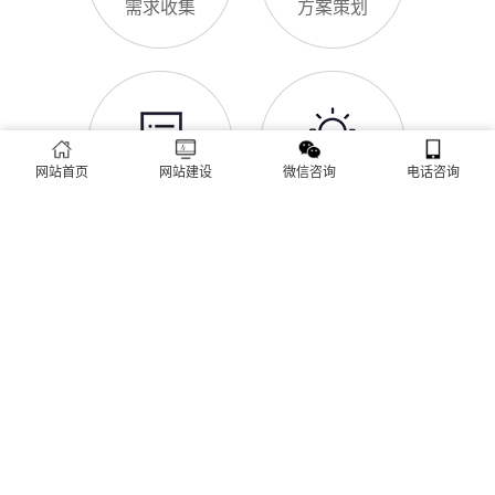
网站SSL证书有什么用
咨询、深夜了解
对于永济企业来说，网站SSL证书看似是“小细节”，实则是企业
官网合规运营、提升信任度、适配百度优化的关键，很多企业忽
视其重要性，导致网站被标记“不安全”，影响客户信任和百度收
录，甚至错失潜在客户。结合永济本地企业的实际需求，今天详
细解读SSL证书的核心作用，帮助企业避开误区、正确使用。首
永济企业网站为什么要做SEO优化
先，SSL证书最核心的
很多永济企业搭建官网后，发现网站上线后无人访问、没有客户
网站首页
网站建设
微信咨询
电话咨询
咨询，沦为“摆设”，核心原因就是没有做SEO优化。结合百度最
新优化算法和永济本地企业的获客需求，今天详细解读企业网站
做SEO优化的核心意义，帮助企业明白SEO优化的重要性，通过
合理的优化，让网站获得更多本地精准流量，实现被动获客，提
网站做好后怎么维护
升线上竞争力。首先，S
很多永济企业存在一个误区：网站搭建完成、上线运营后，就无
需再维护，导致网站出现加载缓慢、功能异常、内容过时、被攻
击等问题，不仅影响客户体验，还会被百度判定为低质网站，导
致排名下降、客户流失。其实，网站维护是长期运营的核心，也
是契合百度优化算法的关键，结合我们的建站套餐（所有套餐均
查看更多
包含一年免费维护），