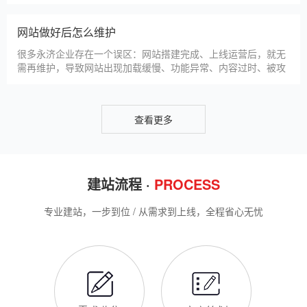
仿站建站是永济中小微企业的热门选择，既能拥有个性化的网站
样式，又比定制建站性价比更高（我们的仿站套餐1200元起/
年），但很多永济企业在选择仿站时，容易忽视一些关键细节，
导致网站出现版权纠纷、功能异常、SEO优化失效等问题，反而
得不偿失。结合百度最新算法和本地企业的实际踩坑案例，今天
新网站如何快速被百度收录
详细梳理仿站建站的核心注
很多永济企业搭建官网后，最头疼的问题就是“网站做好了，但百
度搜不到”，这其实是没有掌握正确的收录方法。结合百度最新收
录规则，针对本地企业网站，分享几个简单易操作、见效快的方
法，帮助新网站快速被百度收录，无需专业技术，企业自己就能
操作。第一，完善网站基础信息，确保符合百度抓取规则。首
网站建设完整流程
先，确认网站域名已
很多永济企业想搭建官网，却不清楚完整的建站流程，容易被服
务商忽悠，出现流程混乱、工期拖延、隐形消费等问题。结合我
们多年本地建站经验和百度优化算法要求，今天详细拆解网站建
设的完整流程，从前期准备到后期上线，每一步都清晰明了，帮
助永济企业理清思路，顺利完成建站，避免踩坑。第一步，需求
永济企业做网站有什么用
沟通与方案确定。这是
对于永济本地企业而言，搭建一个专属官网，早已不是“锦上添
花”，而是立足本地、拓展市场的“必备武器”，其核心价值体现在
品牌、获客、信任、效率四大维度，完全贴合永济中小微企业的
发展需求。首先，官网是企业的线上“永久名片”。不同于线下门
店有营业时间限制，官网24小时在线，无论永济本地客户是白天