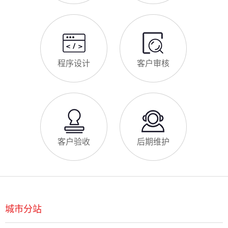
助永康企业理清思路，顺利完成建站，避免踩坑。第一步，需求
永康企业做网站有什么用
沟通与方案确定。这是
对于永康本地企业而言，搭建一个专属官网，早已不是“锦上添
花”，而是立足本地、拓展市场的“必备武器”，其核心价值体现在
品牌、获客、信任、效率四大维度，完全贴合永康中小微企业的
发展需求。首先，官网是企业的线上“永久名片”。不同于线下门
店有营业时间限制，官网24小时在线，无论永康本地客户是白天
网站SSL证书有什么用
咨询、深夜了解
对于永康企业来说，网站SSL证书看似是“小细节”，实则是企业
官网合规运营、提升信任度、适配百度优化的关键，很多企业忽
视其重要性，导致网站被标记“不安全”，影响客户信任和百度收
录，甚至错失潜在客户。结合永康本地企业的实际需求，今天详
细解读SSL证书的核心作用，帮助企业避开误区、正确使用。首
永康企业网站为什么要做SEO优化
先，SSL证书最核心的
很多永康企业搭建官网后，发现网站上线后无人访问、没有客户
咨询，沦为“摆设”，核心原因就是没有做SEO优化。结合百度最
新优化算法和永康本地企业的获客需求，今天详细解读企业网站
做SEO优化的核心意义，帮助企业明白SEO优化的重要性，通过
合理的优化，让网站获得更多本地精准流量，实现被动获客，提
网站做好后怎么维护
升线上竞争力。首先，S
很多永康企业存在一个误区：网站搭建完成、上线运营后，就无
需再维护，导致网站出现加载缓慢、功能异常、内容过时、被攻
击等问题，不仅影响客户体验，还会被百度判定为低质网站，导