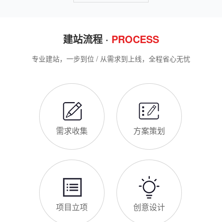
选择深耕建站行业多年
永康企业搭建官网，价格是大家最关心的核心问题之一。不同于
全国统一报价，永康本地建站价格更贴合本地企业需求，根据建
站类型、功能需求的不同，报价差异较大，结合我们的实际套
餐，整理出清晰透明的价格体系，供永康企业参考，杜绝隐形消
费，完全符合本地企业的预算需求。目前，我们针对永康本地企
仿站建站注意事项
业，推出4类核心建站套餐
仿站建站是永康中小微企业的热门选择，既能拥有个性化的网站
样式，又比定制建站性价比更高（我们的仿站套餐1200元起/
年），但很多永康企业在选择仿站时，容易忽视一些关键细节，
导致网站出现版权纠纷、功能异常、SEO优化失效等问题，反而
得不偿失。结合百度最新算法和本地企业的实际踩坑案例，今天
新网站如何快速被百度收录
详细梳理仿站建站的核心注
很多永康企业搭建官网后，最头疼的问题就是“网站做好了，但百
度搜不到”，这其实是没有掌握正确的收录方法。结合百度最新收
录规则，针对本地企业网站，分享几个简单易操作、见效快的方
法，帮助新网站快速被百度收录，无需专业技术，企业自己就能
操作。第一，完善网站基础信息，确保符合百度抓取规则。首
网站建设完整流程
先，确认网站域名已
很多永康企业想搭建官网，却不清楚完整的建站流程，容易被服
务商忽悠，出现流程混乱、工期拖延、隐形消费等问题。结合我
们多年本地建站经验和百度优化算法要求，今天详细拆解网站建
设的完整流程，从前期准备到后期上线，每一步都清晰明了，帮