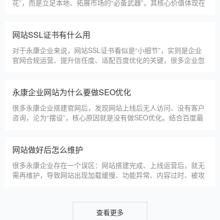
淄博利安机电科技有限公司
更多案例
建站百科 ·
KNOWLEDGE
汇聚实用建站优化知识，与大家共同学习分享
永康本地建站公司怎么选
永康本地建站服务商数量众多，水平参差不齐，很多企业挑选合
作方时，很容易被低价套路误导，最后遇到网站质量差、后期没
人跟进、暗藏额外收费等问题，白白浪费成本，还耽误线上获客
布局。结合百度优化规则和各行各业的建站经验，今天分享简单
实用的挑选技巧，帮大家轻松选到靠谱的建站团队。第一，优先
永康建一个官网大概多少钱