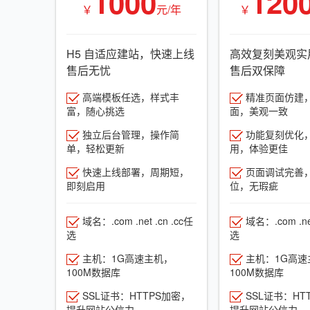
1000
120
￥
元/年
￥
H5 自适应建站，快速上线
高效复刻美观实
售后无忧
售后双保障
高端模板任选，样式丰
精准页面仿建
富，随心挑选
面，美观一致
独立后台管理，操作简
功能复刻优化
单，轻松更新
用，体验更佳
快速上线部署，周期短，
页面调试完善
即刻启用
位，无瑕疵
域名：.com .net .cn .cc任
域名：.com .net
选
选
主机：1G高速主机，
主机：1G高速
100M数据库
100M数据库
SSL证书：HTTPS加密，
SSL证书：HT
提升网站公信力
提升网站公信力