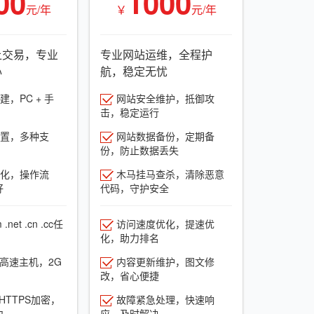
00
1000
元/年
￥
元/年
上交易，专业
专业网站运维，全程护
心
航，稳定无忧
，PC + 手
网站安全维护，抵御攻
击，稳定运行
置，多种支
网站数据备份，定期备
份，防止数据丢失
化，操作流
木马挂马查杀，清除恶意
好
代码，守护安全
net .cn .cc任
访问速度优化，提速优
化，助力排名
G高速主机，2G
内容更新维护，图文修
改，省心便捷
HTTPS加密，
故障紧急处理，快速响
力
应，及时解决