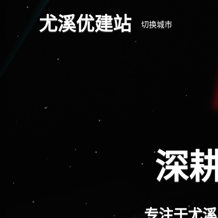
尤溪优建站
切换城市
深耕
专注于尤溪