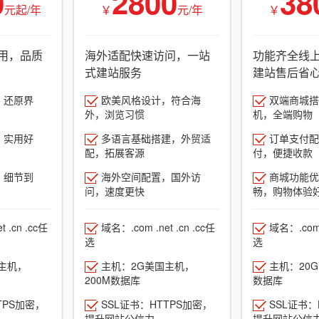
0
2800
38
元起/年
￥
元/年
￥
用，品质
海外适配快速访问，一站
功能齐全线
式建站服务
建站售后省
，还原界
欧美风格设计，符合海
双端商城搭建
外，浏览习惯
机，全端购物
，实用好
多语言基础搭建，外贸适
订单支付配
配，拓展客源
付，便捷收款
，细节到
海外空间配置，国外访
商城功能优
问，速度更快
畅，购物体验
 .cn .cc任
域名：.com .net .cn .cc任
域名：.com .
选
选
主机，
主机：2G美国主机，
主机：20
200M数据库
数据库
TPS加密，
SSL证书：HTTPS加密，
SSL证书：
提升网站公信力
提升网站公信