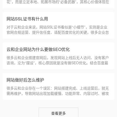
淄博利安机电科技有限公司
更多案例
建站百科 ·
KNOWLEDGE
汇聚实用建站优化知识，与大家共同学习分享
云和本地建站公司怎么选
云和本地建站服务商数量众多，水平参差不齐，很多企业挑选合
作方时，很容易被低价套路误导，最后遇到网站质量差、后期没
人跟进、暗藏额外收费等问题，白白浪费成本，还耽误线上获客
布局。结合百度优化规则和各行各业的建站经验，今天分享简单
实用的挑选技巧，帮大家轻松选到靠谱的建站团队。第一，优先
云和建一个官网大概多少钱