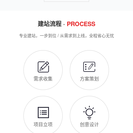
选择深耕建站行业多年
云和企业搭建官网，价格是大家最关心的核心问题之一。不同于
全国统一报价，云和本地建站价格更贴合本地企业需求，根据建
站类型、功能需求的不同，报价差异较大，结合我们的实际套
餐，整理出清晰透明的价格体系，供云和企业参考，杜绝隐形消
费，完全符合本地企业的预算需求。目前，我们针对云和本地企
仿站建站注意事项
业，推出4类核心建站套餐
仿站建站是云和中小微企业的热门选择，既能拥有个性化的网站
样式，又比定制建站性价比更高（我们的仿站套餐1200元起/
年），但很多云和企业在选择仿站时，容易忽视一些关键细节，
导致网站出现版权纠纷、功能异常、SEO优化失效等问题，反而
得不偿失。结合百度最新算法和本地企业的实际踩坑案例，今天
新网站如何快速被百度收录
详细梳理仿站建站的核心注
很多云和企业搭建官网后，最头疼的问题就是“网站做好了，但百
度搜不到”，这其实是没有掌握正确的收录方法。结合百度最新收
录规则，针对本地企业网站，分享几个简单易操作、见效快的方
法，帮助新网站快速被百度收录，无需专业技术，企业自己就能
操作。第一，完善网站基础信息，确保符合百度抓取规则。首
网站建设完整流程
先，确认网站域名已
很多云和企业想搭建官网，却不清楚完整的建站流程，容易被服
务商忽悠，出现流程混乱、工期拖延、隐形消费等问题。结合我
们多年本地建站经验和百度优化算法要求，今天详细拆解网站建
设的完整流程，从前期准备到后期上线，每一步都清晰明了，帮