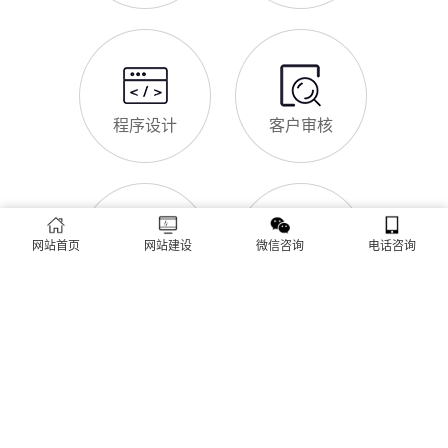
助云和企业理清思路，顺利完成建站，避免踩坑。第一步，需求
云和企业做网站有什么用
沟通与方案确定。这是
对于云和本地企业而言，搭建一个专属官网，早已不是“锦上添
花”，而是立足本地、拓展市场的“必备武器”，其核心价值体现在
品牌、获客、信任、效率四大维度，完全贴合云和中小微企业的
发展需求。首先，官网是企业的线上“永久名片”。不同于线下门
店有营业时间限制，官网24小时在线，无论云和本地客户是白天
网站SSL证书有什么用
咨询、深夜了解
对于云和企业来说，网站SSL证书看似是“小细节”，实则是企业
官网合规运营、提升信任度、适配百度优化的关键，很多企业忽
视其重要性，导致网站被标记“不安全”，影响客户信任和百度收
录，甚至错失潜在客户。结合云和本地企业的实际需求，今天详
细解读SSL证书的核心作用，帮助企业避开误区、正确使用。首
网站首页
网站建设
微信咨询
电话咨询
云和企业网站为什么要做SEO优化
先，SSL证书最核心的
很多云和企业搭建官网后，发现网站上线后无人访问、没有客户
咨询，沦为“摆设”，核心原因就是没有做SEO优化。结合百度最
新优化算法和云和本地企业的获客需求，今天详细解读企业网站
做SEO优化的核心意义，帮助企业明白SEO优化的重要性，通过
合理的优化，让网站获得更多本地精准流量，实现被动获客，提
网站做好后怎么维护
升线上竞争力。首先，S
很多云和企业存在一个误区：网站搭建完成、上线运营后，就无
需再维护，导致网站出现加载缓慢、功能异常、内容过时、被攻
击等问题，不仅影响客户体验，还会被百度判定为低质网站，导