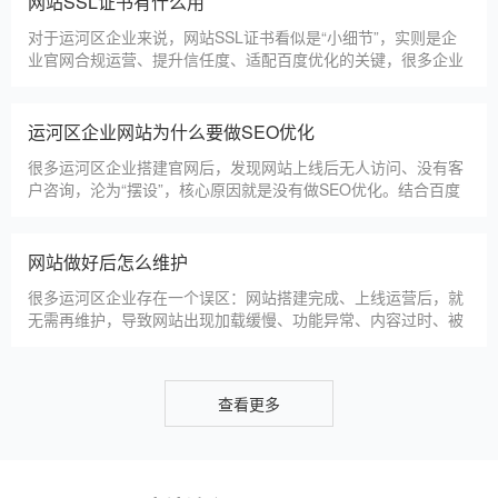
网站SSL证书有什么用
白天咨询、深夜了解
对于运河区企业来说，网站SSL证书看似是“小细节”，实则是企
业官网合规运营、提升信任度、适配百度优化的关键，很多企业
忽视其重要性，导致网站被标记“不安全”，影响客户信任和百度
收录，甚至错失潜在客户。结合运河区本地企业的实际需求，今
天详细解读SSL证书的核心作用，帮助企业避开误区、正确使
运河区企业网站为什么要做SEO优化
用。首先，SSL证书最核心的
很多运河区企业搭建官网后，发现网站上线后无人访问、没有客
户咨询，沦为“摆设”，核心原因就是没有做SEO优化。结合百度
最新优化算法和运河区本地企业的获客需求，今天详细解读企业
网站做SEO优化的核心意义，帮助企业明白SEO优化的重要性，
通过合理的优化，让网站获得更多本地精准流量，实现被动获
网站做好后怎么维护
客，提升线上竞争力。首先，S
很多运河区企业存在一个误区：网站搭建完成、上线运营后，就
无需再维护，导致网站出现加载缓慢、功能异常、内容过时、被
攻击等问题，不仅影响客户体验，还会被百度判定为低质网站，
导致排名下降、客户流失。其实，网站维护是长期运营的核心，
也是契合百度优化算法的关键，结合我们的建站套餐（所有套餐
查看更多
均包含一年免费维护），