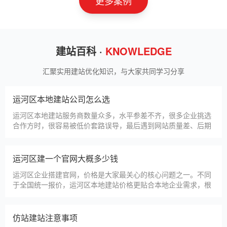
更多案例
建站百科 ·
KNOWLEDGE
汇聚实用建站优化知识，与大家共同学习分享
运河区本地建站公司怎么选
运河区本地建站服务商数量众多，水平参差不齐，很多企业挑选
合作方时，很容易被低价套路误导，最后遇到网站质量差、后期
没人跟进、暗藏额外收费等问题，白白浪费成本，还耽误线上获
客布局。结合百度优化规则和各行各业的建站经验，今天分享简
单实用的挑选技巧，帮大家轻松选到靠谱的建站团队。第一，优
运河区建一个官网大概多少钱
先选择深耕建站行业多年
运河区企业搭建官网，价格是大家最关心的核心问题之一。不同
于全国统一报价，运河区本地建站价格更贴合本地企业需求，根
据建站类型、功能需求的不同，报价差异较大，结合我们的实际
套餐，整理出清晰透明的价格体系，供运河区企业参考，杜绝隐
形消费，完全符合本地企业的预算需求。目前，我们针对运河区
仿站建站注意事项
本地企业，推出4类核心建站套餐