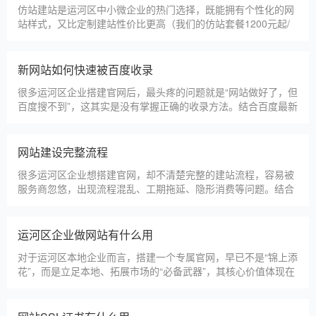
仿站建站是运河区中小微企业的热门选择，既能拥有个性化的网
站样式，又比定制建站性价比更高（我们的仿站套餐1200元起/
年），但很多运河区企业在选择仿站时，容易忽视一些关键细
节，导致网站出现版权纠纷、功能异常、SEO优化失效等问题，
反而得不偿失。结合百度最新算法和本地企业的实际踩坑案例，
新网站如何快速被百度收录
今天详细梳理仿站建站的核心注
很多运河区企业搭建官网后，最头疼的问题就是“网站做好了，但
百度搜不到”，这其实是没有掌握正确的收录方法。结合百度最新
收录规则，针对本地企业网站，分享几个简单易操作、见效快的
方法，帮助新网站快速被百度收录，无需专业技术，企业自己就
能操作。第一，完善网站基础信息，确保符合百度抓取规则。首
网站建设完整流程
先，确认网站域名已
很多运河区企业想搭建官网，却不清楚完整的建站流程，容易被
服务商忽悠，出现流程混乱、工期拖延、隐形消费等问题。结合
我们多年本地建站经验和百度优化算法要求，今天详细拆解网站
建设的完整流程，从前期准备到后期上线，每一步都清晰明了，
帮助运河区企业理清思路，顺利完成建站，避免踩坑。第一步，
运河区企业做网站有什么用
需求沟通与方案确定。这是
对于运河区本地企业而言，搭建一个专属官网，早已不是“锦上添
花”，而是立足本地、拓展市场的“必备武器”，其核心价值体现在
品牌、获客、信任、效率四大维度，完全贴合运河区中小微企业
的发展需求。首先，官网是企业的线上“永久名片”。不同于线下
门店有营业时间限制，官网24小时在线，无论运河区本地客户是