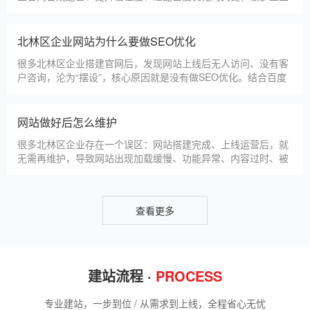
方法，帮助新网站快速被百度收录，无需专业技术，企业自己就
能操作。第一，完善网站基础信息，确保符合百度抓取规则。首
网站建设完整流程
先，确认网站域名已
很多北林区企业想搭建官网，却不清楚完整的建站流程，容易被
服务商忽悠，出现流程混乱、工期拖延、隐形消费等问题。结合
我们多年本地建站经验和百度优化算法要求，今天详细拆解网站
建设的完整流程，从前期准备到后期上线，每一步都清晰明了，
帮助北林区企业理清思路，顺利完成建站，避免踩坑。第一步，
北林区企业做网站有什么用
需求沟通与方案确定。这是
对于北林区本地企业而言，搭建一个专属官网，早已不是“锦上添
花”，而是立足本地、拓展市场的“必备武器”，其核心价值体现在
品牌、获客、信任、效率四大维度，完全贴合北林区中小微企业
的发展需求。首先，官网是企业的线上“永久名片”。不同于线下
门店有营业时间限制，官网24小时在线，无论北林区本地客户是
网站SSL证书有什么用
白天咨询、深夜了解
对于北林区企业来说，网站SSL证书看似是“小细节”，实则是企
业官网合规运营、提升信任度、适配百度优化的关键，很多企业
忽视其重要性，导致网站被标记“不安全”，影响客户信任和百度
收录，甚至错失潜在客户。结合北林区本地企业的实际需求，今
天详细解读SSL证书的核心作用，帮助企业避开误区、正确使
北林区企业网站为什么要做SEO优化
用。首先，SSL证书最核心的
很多北林区企业搭建官网后，发现网站上线后无人访问、没有客
户咨询，沦为“摆设”，核心原因就是没有做SEO优化。结合百度