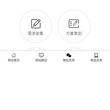
最新优化算法和北林区本地企业的获客需求，今天详细解读企业
网站做SEO优化的核心意义，帮助企业明白SEO优化的重要性，
通过合理的优化，让网站获得更多本地精准流量，实现被动获
网站做好后怎么维护
客，提升线上竞争力。首先，S
很多北林区企业存在一个误区：网站搭建完成、上线运营后，就
无需再维护，导致网站出现加载缓慢、功能异常、内容过时、被
攻击等问题，不仅影响客户体验，还会被百度判定为低质网站，
导致排名下降、客户流失。其实，网站维护是长期运营的核心，
也是契合百度优化算法的关键，结合我们的建站套餐（所有套餐
查看更多
均包含一年免费维护），
网站首页
网站建设
微信咨询
电话咨询
建站流程 ·
PROCESS
专业建站，一步到位 / 从需求到上线，全程省心无忧