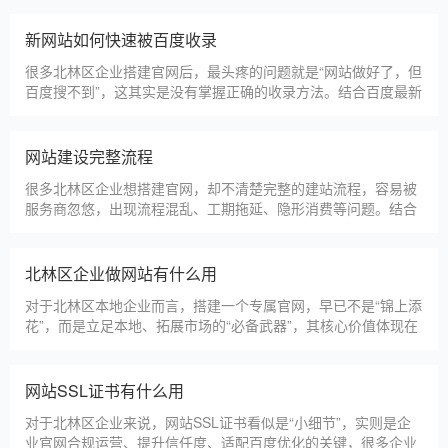
北林区本地建站公司怎么选
北林区本地建站服务商数量众多，水平参差不齐，很多企业挑选
合作方时，很容易被低价套路误导，最后遇到网站质量差、后期
没人跟进、暗藏额外收费等问题，白白浪费成本，还耽误线上获
客布局。结合百度优化规则和各行各业的建站经验，今天分享简
单实用的挑选技巧，帮大家轻松选到靠谱的建站团队。第一，优
北林区建一个官网大概多少钱
先选择深耕建站行业多年
北林区企业搭建官网，价格是大家最关心的核心问题之一。不同
于全国统一报价，北林区本地建站价格更贴合本地企业需求，根
据建站类型、功能需求的不同，报价差异较大，结合我们的实际
套餐，整理出清晰透明的价格体系，供北林区企业参考，杜绝隐
形消费，完全符合本地企业的预算需求。目前，我们针对北林区
仿站建站注意事项
本地企业，推出4类核心建站套餐
仿站建站是北林区中小微企业的热门选择，既能拥有个性化的网
站样式，又比定制建站性价比更高（我们的仿站套餐1200元起/
年），但很多北林区企业在选择仿站时，容易忽视一些关键细
节，导致网站出现版权纠纷、功能异常、SEO优化失效等问题，
反而得不偿失。结合百度最新算法和本地企业的实际踩坑案例，
新网站如何快速被百度收录
今天详细梳理仿站建站的核心注
很多北林区企业搭建官网后，最头疼的问题就是“网站做好了，但
百度搜不到”，这其实是没有掌握正确的收录方法。结合百度最新
收录规则，针对本地企业网站，分享几个简单易操作、见效快的