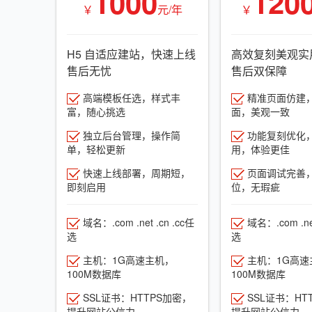
1000
120
￥
元/年
￥
H5 自适应建站，快速上线
高效复刻美观实
售后无忧
售后双保障
高端模板任选，样式丰
精准页面仿建
富，随心挑选
面，美观一致
独立后台管理，操作简
功能复刻优化
单，轻松更新
用，体验更佳
快速上线部署，周期短，
页面调试完善
即刻启用
位，无瑕疵
域名：.com .net .cn .cc任
域名：.com .net
选
选
主机：1G高速主机，
主机：1G高速
100M数据库
100M数据库
SSL证书：HTTPS加密，
SSL证书：HT
提升网站公信力
提升网站公信力