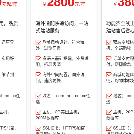
0
2800
38
元起/年
￥
元/年
￥
用，品质
海外适配快速访问，一站
功能齐全线
式建站服务
建站售后省
，还原界
欧美风格设计，符合海
双端商城搭建
外，浏览习惯
机，全端购物
，实用好
多语言基础搭建，外贸适
订单支付配
配，拓展客源
付，便捷收款
，细节到
海外空间配置，国外访
商城功能优
问，速度更快
畅，购物体验
 .cn .cc任
域名：.com .net .cn .cc任
域名：.com .
选
选
主机，
主机：2G美国主机，
主机：20
200M数据库
数据库
TPS加密，
SSL证书：HTTPS加密，
SSL证书：
提升网站公信力
提升网站公信