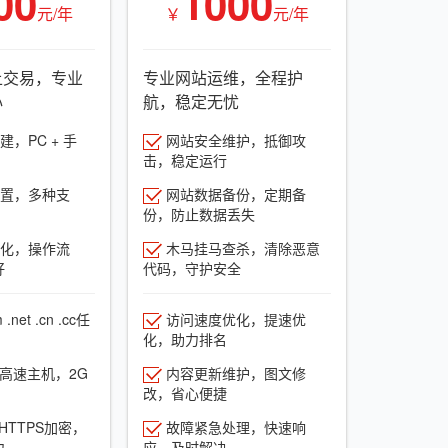
00
1000
元/年
￥
元/年
上交易，专业
专业网站运维，全程护
心
航，稳定无忧
，PC + 手
网站安全维护，抵御攻
击，稳定运行
置，多种支
网站数据备份，定期备
份，防止数据丢失
化，操作流
木马挂马查杀，清除恶意
好
代码，守护安全
net .cn .cc任
访问速度优化，提速优
化，助力排名
G高速主机，2G
内容更新维护，图文修
改，省心便捷
HTTPS加密，
故障紧急处理，快速响
力
应，及时解决