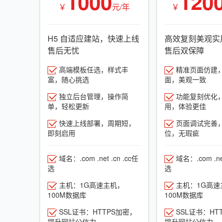
1000
120
￥
元/年
￥
H5 自适应建站，快速上线
高效复刻美观实
售后无忧
售后双保障
高端模板任选，样式丰
精准页面仿建
富，随心挑选
面，美观一致
独立后台管理，操作简
功能复刻优化
单，轻松更新
用，体验更佳
快速上线部署，周期短，
页面调试完善
即刻启用
位，无瑕疵
域名：.com .net .cn .cc任
域名：.com .net
选
选
主机：1G高速主机，
主机：1G高速
100M数据库
100M数据库
SSL证书：HTTPS加密，
SSL证书：HT
提升网站公信力
提升网站公信力