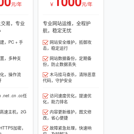
00
1000
元/年
￥
元/年
上交易，专业
专业网站运维，全程护
心
航，稳定无忧
，PC + 手
网站安全维护，抵御攻
击，稳定运行
置，多种支
网站数据备份，定期备
份，防止数据丢失
化，操作流
木马挂马查杀，清除恶意
好
代码，守护安全
net .cn .cc任
访问速度优化，提速优
化，助力排名
G高速主机，2G
内容更新维护，图文修
改，省心便捷
HTTPS加密，
故障紧急处理，快速响
力
应，及时解决