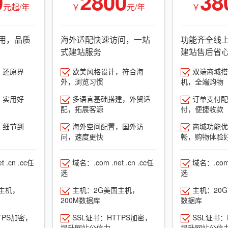
0
2800
38
元起/年
￥
元/年
￥
用，品质
海外适配快速访问，一站
功能齐全线
式建站服务
建站售后省
，还原界
欧美风格设计，符合海
双端商城搭建
外，浏览习惯
机，全端购物
，实用好
多语言基础搭建，外贸适
订单支付配
配，拓展客源
付，便捷收款
，细节到
海外空间配置，国外访
商城功能优
问，速度更快
畅，购物体验
 .cn .cc任
域名：.com .net .cn .cc任
域名：.com .
选
选
主机，
主机：2G美国主机，
主机：20
200M数据库
数据库
TPS加密，
SSL证书：HTTPS加密，
SSL证书：
提升网站公信力
提升网站公信