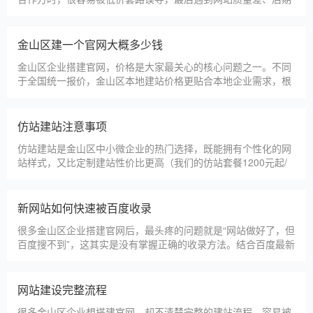
没人跟进、暗藏额外收费等问题，白白浪费成本，还耽误线上获
客布局。结合百度优化规则和各行各业的建站经验，今天分享简
单实用的挑选技巧，帮大家轻松选到靠谱的建站团队。第一，优
金山区建一个官网大概多少钱
先选择深耕建站行业多年
金山区企业搭建官网，价格是大家最关心的核心问题之一。不同
于全国统一报价，金山区本地建站价格更贴合本地企业需求，根
据建站类型、功能需求的不同，报价差异较大，结合我们的实际
套餐，整理出清晰透明的价格体系，供金山区企业参考，杜绝隐
形消费，完全符合本地企业的预算需求。目前，我们针对金山区
仿站建站注意事项
本地企业，推出4类核心建站套餐
仿站建站是金山区中小微企业的热门选择，既能拥有个性化的网
站样式，又比定制建站性价比更高（我们的仿站套餐1200元起/
年），但很多金山区企业在选择仿站时，容易忽视一些关键细
节，导致网站出现版权纠纷、功能异常、SEO优化失效等问题，
反而得不偿失。结合百度最新算法和本地企业的实际踩坑案例，
新网站如何快速被百度收录
今天详细梳理仿站建站的核心注
很多金山区企业搭建官网后，最头疼的问题就是“网站做好了，但
百度搜不到”，这其实是没有掌握正确的收录方法。结合百度最新
收录规则，针对本地企业网站，分享几个简单易操作、见效快的
方法，帮助新网站快速被百度收录，无需专业技术，企业自己就
能操作。第一，完善网站基础信息，确保符合百度抓取规则。首
网站建设完整流程
先，确认网站域名已
很多金山区企业想搭建官网，却不清楚完整的建站流程，容易被