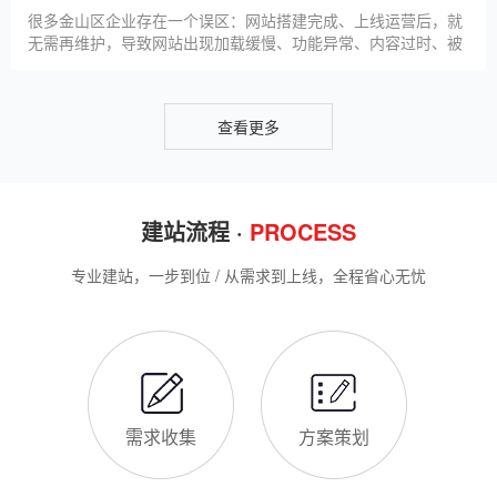
客，提升线上竞争力。首先，S
很多金山区企业存在一个误区：网站搭建完成、上线运营后，就
无需再维护，导致网站出现加载缓慢、功能异常、内容过时、被
攻击等问题，不仅影响客户体验，还会被百度判定为低质网站，
导致排名下降、客户流失。其实，网站维护是长期运营的核心，
也是契合百度优化算法的关键，结合我们的建站套餐（所有套餐
查看更多
均包含一年免费维护），
建站流程 ·
PROCESS
专业建站，一步到位 / 从需求到上线，全程省心无忧
需求收集
方案策划