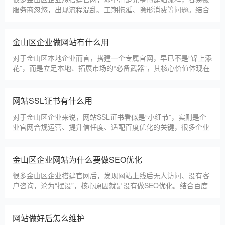
服务商忽悠，出现流程混乱、工期拖延、隐形消费等问题。结合
我们多年本地建站经验和百度优化算法要求，今天详细拆解网站
建设的完整流程，从前期准备到后期上线，每一步都清晰明了，
帮助金山区企业理清思路，顺利完成建站，避免踩坑。第一步，
金山区企业做网站有什么用
需求沟通与方案确定。这是
对于金山区本地企业而言，搭建一个专属官网，早已不是“锦上添
花”，而是立足本地、拓展市场的“必备武器”，其核心价值体现在
品牌、获客、信任、效率四大维度，完全贴合金山区中小微企业
的发展需求。首先，官网是企业的线上“永久名片”。不同于线下
门店有营业时间限制，官网24小时在线，无论金山区本地客户是
网站SSL证书有什么用
白天咨询、深夜了解
对于金山区企业来说，网站SSL证书看似是“小细节”，实则是企
业官网合规运营、提升信任度、适配百度优化的关键，很多企业
忽视其重要性，导致网站被标记“不安全”，影响客户信任和百度
收录，甚至错失潜在客户。结合金山区本地企业的实际需求，今
天详细解读SSL证书的核心作用，帮助企业避开误区、正确使
金山区企业网站为什么要做SEO优化
用。首先，SSL证书最核心的
很多金山区企业搭建官网后，发现网站上线后无人访问、没有客
户咨询，沦为“摆设”，核心原因就是没有做SEO优化。结合百度
最新优化算法和金山区本地企业的获客需求，今天详细解读企业
网站做SEO优化的核心意义，帮助企业明白SEO优化的重要性，
通过合理的优化，让网站获得更多本地精准流量，实现被动获
网站做好后怎么维护