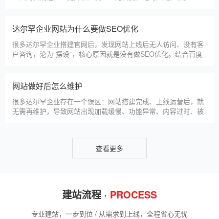
方法，帮助新网站快速被百度收录，无需专业技术，企业自己就
能操作。第一，完善网站基础信息，确保符合百度抓取规则。首
网站建设完整流程
先，确认网站域名已
很多达尔罕企业想搭建官网，却不清楚完整的建站流程，容易被
服务商忽悠，出现流程混乱、工期拖延、隐形消费等问题。结合
我们多年本地建站经验和百度优化算法要求，今天详细拆解网站
建设的完整流程，从前期准备到后期上线，每一步都清晰明了，
帮助达尔罕企业理清思路，顺利完成建站，避免踩坑。第一步，
达尔罕企业做网站有什么用
需求沟通与方案确定。这是
对于达尔罕本地企业而言，搭建一个专属官网，早已不是“锦上添
花”，而是立足本地、拓展市场的“必备武器”，其核心价值体现在
品牌、获客、信任、效率四大维度，完全贴合达尔罕中小微企业
的发展需求。首先，官网是企业的线上“永久名片”。不同于线下
门店有营业时间限制，官网24小时在线，无论达尔罕本地客户是
网站SSL证书有什么用
白天咨询、深夜了解
对于达尔罕企业来说，网站SSL证书看似是“小细节”，实则是企
业官网合规运营、提升信任度、适配百度优化的关键，很多企业
忽视其重要性，导致网站被标记“不安全”，影响客户信任和百度
收录，甚至错失潜在客户。结合达尔罕本地企业的实际需求，今
天详细解读SSL证书的核心作用，帮助企业避开误区、正确使
达尔罕企业网站为什么要做SEO优化
用。首先，SSL证书最核心的
很多达尔罕企业搭建官网后，发现网站上线后无人访问、没有客
户咨询，沦为“摆设”，核心原因就是没有做SEO优化。结合百度