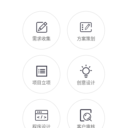
最新优化算法和达尔罕本地企业的获客需求，今天详细解读企业
网站做SEO优化的核心意义，帮助企业明白SEO优化的重要性，
通过合理的优化，让网站获得更多本地精准流量，实现被动获
网站做好后怎么维护
客，提升线上竞争力。首先，S
很多达尔罕企业存在一个误区：网站搭建完成、上线运营后，就
无需再维护，导致网站出现加载缓慢、功能异常、内容过时、被
攻击等问题，不仅影响客户体验，还会被百度判定为低质网站，
导致排名下降、客户流失。其实，网站维护是长期运营的核心，
也是契合百度优化算法的关键，结合我们的建站套餐（所有套餐
查看更多
均包含一年免费维护），
建站流程 ·
PROCESS
专业建站，一步到位 / 从需求到上线，全程省心无忧