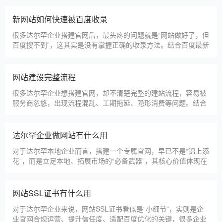
达尔罕本地建站公司怎么选
达尔罕本地建站服务商数量众多，水平参差不齐，很多企业挑选
合作方时，很容易被低价套路误导，最后遇到网站质量差、后期
没人跟进、暗藏额外收费等问题，白白浪费成本，还耽误线上获
客布局。结合百度优化规则和各行各业的建站经验，今天分享简
单实用的挑选技巧，帮大家轻松选到靠谱的建站团队。第一，优
达尔罕建一个官网大概多少钱
先选择深耕建站行业多年
达尔罕企业搭建官网，价格是大家最关心的核心问题之一。不同
于全国统一报价，达尔罕本地建站价格更贴合本地企业需求，根
据建站类型、功能需求的不同，报价差异较大，结合我们的实际
套餐，整理出清晰透明的价格体系，供达尔罕企业参考，杜绝隐
形消费，完全符合本地企业的预算需求。目前，我们针对达尔罕
仿站建站注意事项
本地企业，推出4类核心建站套餐
仿站建站是达尔罕中小微企业的热门选择，既能拥有个性化的网
站样式，又比定制建站性价比更高（我们的仿站套餐1200元起/
年），但很多达尔罕企业在选择仿站时，容易忽视一些关键细
节，导致网站出现版权纠纷、功能异常、SEO优化失效等问题，
反而得不偿失。结合百度最新算法和本地企业的实际踩坑案例，
新网站如何快速被百度收录
今天详细梳理仿站建站的核心注
很多达尔罕企业搭建官网后，最头疼的问题就是“网站做好了，但
百度搜不到”，这其实是没有掌握正确的收录方法。结合百度最新
收录规则，针对本地企业网站，分享几个简单易操作、见效快的