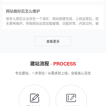
帮助九原区企业理清思路，顺利完成建站，避免踩坑。第一步，
九原区企业做网站有什么用
需求沟通与方案确定。这是
对于九原区本地企业而言，搭建一个专属官网，早已不是“锦上添
花”，而是立足本地、拓展市场的“必备武器”，其核心价值体现在
品牌、获客、信任、效率四大维度，完全贴合九原区中小微企业
的发展需求。首先，官网是企业的线上“永久名片”。不同于线下
门店有营业时间限制，官网24小时在线，无论九原区本地客户是
网站SSL证书有什么用
白天咨询、深夜了解
对于九原区企业来说，网站SSL证书看似是“小细节”，实则是企
业官网合规运营、提升信任度、适配百度优化的关键，很多企业
忽视其重要性，导致网站被标记“不安全”，影响客户信任和百度
收录，甚至错失潜在客户。结合九原区本地企业的实际需求，今
天详细解读SSL证书的核心作用，帮助企业避开误区、正确使
九原区企业网站为什么要做SEO优化
用。首先，SSL证书最核心的
很多九原区企业搭建官网后，发现网站上线后无人访问、没有客
户咨询，沦为“摆设”，核心原因就是没有做SEO优化。结合百度
最新优化算法和九原区本地企业的获客需求，今天详细解读企业
网站做SEO优化的核心意义，帮助企业明白SEO优化的重要性，
通过合理的优化，让网站获得更多本地精准流量，实现被动获
网站做好后怎么维护
客，提升线上竞争力。首先，S
很多九原区企业存在一个误区：网站搭建完成、上线运营后，就
无需再维护，导致网站出现加载缓慢、功能异常、内容过时、被
攻击等问题，不仅影响客户体验，还会被百度判定为低质网站，