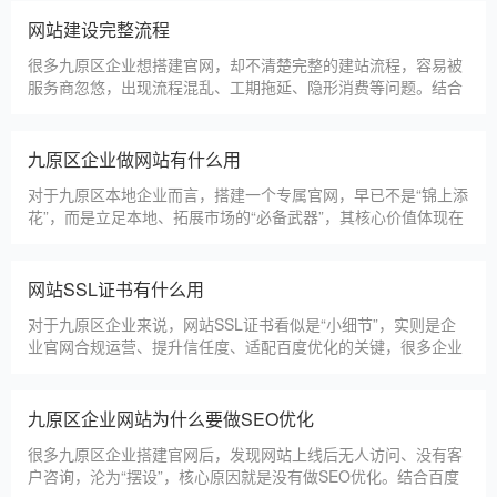
先选择深耕建站行业多年
九原区企业搭建官网，价格是大家最关心的核心问题之一。不同
于全国统一报价，九原区本地建站价格更贴合本地企业需求，根
据建站类型、功能需求的不同，报价差异较大，结合我们的实际
套餐，整理出清晰透明的价格体系，供九原区企业参考，杜绝隐
形消费，完全符合本地企业的预算需求。目前，我们针对九原区
仿站建站注意事项
本地企业，推出4类核心建站套餐
仿站建站是九原区中小微企业的热门选择，既能拥有个性化的网
站样式，又比定制建站性价比更高（我们的仿站套餐1200元起/
年），但很多九原区企业在选择仿站时，容易忽视一些关键细
节，导致网站出现版权纠纷、功能异常、SEO优化失效等问题，
反而得不偿失。结合百度最新算法和本地企业的实际踩坑案例，
新网站如何快速被百度收录
今天详细梳理仿站建站的核心注
很多九原区企业搭建官网后，最头疼的问题就是“网站做好了，但
百度搜不到”，这其实是没有掌握正确的收录方法。结合百度最新
收录规则，针对本地企业网站，分享几个简单易操作、见效快的
方法，帮助新网站快速被百度收录，无需专业技术，企业自己就
能操作。第一，完善网站基础信息，确保符合百度抓取规则。首
网站建设完整流程
先，确认网站域名已
很多九原区企业想搭建官网，却不清楚完整的建站流程，容易被
服务商忽悠，出现流程混乱、工期拖延、隐形消费等问题。结合
我们多年本地建站经验和百度优化算法要求，今天详细拆解网站
建设的完整流程，从前期准备到后期上线，每一步都清晰明了，