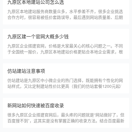
淄博利安机电科技有限公司
更多案例
建站百科 ·
KNOWLEDGE
汇聚实用建站优化知识，与大家共同学习分享
九原区本地建站公司怎么选
九原区本地建站服务商数量众多，水平参差不齐，很多企业挑选
合作方时，很容易被低价套路误导，最后遇到网站质量差、后期
没人跟进、暗藏额外收费等问题，白白浪费成本，还耽误线上获
客布局。结合百度优化规则和各行各业的建站经验，今天分享简
单实用的挑选技巧，帮大家轻松选到靠谱的建站团队。第一，优
九原区建一个官网大概多少钱