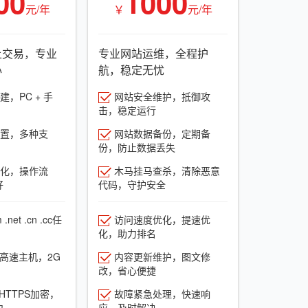
00
1000
元/年
￥
元/年
上交易，专业
专业网站运维，全程护
心
航，稳定无忧
，PC + 手
网站安全维护，抵御攻
击，稳定运行
置，多种支
网站数据备份，定期备
份，防止数据丢失
化，操作流
木马挂马查杀，清除恶意
好
代码，守护安全
net .cn .cc任
访问速度优化，提速优
化，助力排名
G高速主机，2G
内容更新维护，图文修
改，省心便捷
HTTPS加密，
故障紧急处理，快速响
力
应，及时解决