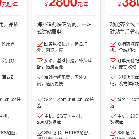
0
2800
38
元起/年
￥
元/年
￥
用，品质
海外适配快速访问，一站
功能齐全线
式建站服务
建站售后省
，还原界
欧美风格设计，符合海
双端商城搭建
外，浏览习惯
机，全端购物
，实用好
多语言基础搭建，外贸适
订单支付配
配，拓展客源
付，便捷收款
，细节到
海外空间配置，国外访
商城功能优
问，速度更快
畅，购物体验
 .cn .cc任
域名：.com .net .cn .cc任
域名：.com .
选
选
主机，
主机：2G美国主机，
主机：20
200M数据库
数据库
TPS加密，
SSL证书：HTTPS加密，
SSL证书：
提升网站公信力
提升网站公信