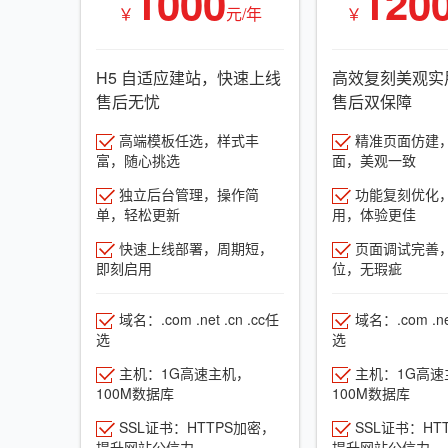
1000
120
￥
元/年
￥
H5 自适应建站，快速上线
高效复刻美观实
售后无忧
售后双保障
高端模板任选，样式丰
精准页面仿建
富，随心挑选
面，美观一致
独立后台管理，操作简
功能复刻优化
单，轻松更新
用，体验更佳
快速上线部署，周期短，
页面调试完善
即刻启用
位，无瑕疵
域名：.com .net .cn .cc任
域名：.com .net
选
选
主机：1G高速主机，
主机：1G高速
100M数据库
100M数据库
SSL证书：HTTPS加密，
SSL证书：HT
提升网站公信力
提升网站公信力