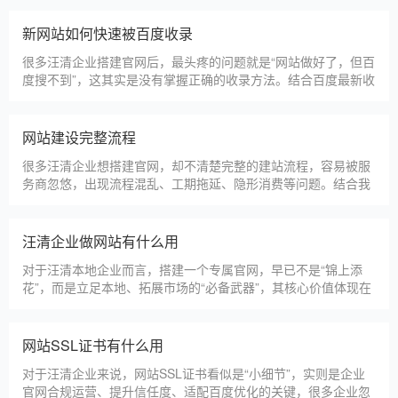
淄博利安机电科技有限公司
更多案例
建站百科 ·
KNOWLEDGE
汇聚实用建站优化知识，与大家共同学习分享
汪清本地建站公司怎么选
汪清本地建站服务商数量众多，水平参差不齐，很多企业挑选合
作方时，很容易被低价套路误导，最后遇到网站质量差、后期没
人跟进、暗藏额外收费等问题，白白浪费成本，还耽误线上获客
布局。结合百度优化规则和各行各业的建站经验，今天分享简单
实用的挑选技巧，帮大家轻松选到靠谱的建站团队。第一，优先
汪清建一个官网大概多少钱