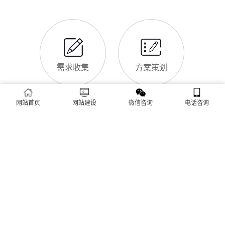
助汪清企业理清思路，顺利完成建站，避免踩坑。第一步，需求
汪清企业做网站有什么用
沟通与方案确定。这是
对于汪清本地企业而言，搭建一个专属官网，早已不是“锦上添
花”，而是立足本地、拓展市场的“必备武器”，其核心价值体现在
品牌、获客、信任、效率四大维度，完全贴合汪清中小微企业的
发展需求。首先，官网是企业的线上“永久名片”。不同于线下门
店有营业时间限制，官网24小时在线，无论汪清本地客户是白天
网站SSL证书有什么用
咨询、深夜了解
对于汪清企业来说，网站SSL证书看似是“小细节”，实则是企业
官网合规运营、提升信任度、适配百度优化的关键，很多企业忽
视其重要性，导致网站被标记“不安全”，影响客户信任和百度收
网站首页
网站建设
微信咨询
电话咨询
录，甚至错失潜在客户。结合汪清本地企业的实际需求，今天详
细解读SSL证书的核心作用，帮助企业避开误区、正确使用。首
汪清企业网站为什么要做SEO优化
先，SSL证书最核心的
很多汪清企业搭建官网后，发现网站上线后无人访问、没有客户
咨询，沦为“摆设”，核心原因就是没有做SEO优化。结合百度最
新优化算法和汪清本地企业的获客需求，今天详细解读企业网站
做SEO优化的核心意义，帮助企业明白SEO优化的重要性，通过
合理的优化，让网站获得更多本地精准流量，实现被动获客，提
网站做好后怎么维护
升线上竞争力。首先，S
很多汪清企业存在一个误区：网站搭建完成、上线运营后，就无
需再维护，导致网站出现加载缓慢、功能异常、内容过时、被攻
击等问题，不仅影响客户体验，还会被百度判定为低质网站，导