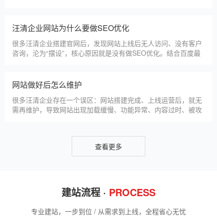
选择深耕建站行业多年
汪清企业搭建官网，价格是大家最关心的核心问题之一。不同于
全国统一报价，汪清本地建站价格更贴合本地企业需求，根据建
站类型、功能需求的不同，报价差异较大，结合我们的实际套
餐，整理出清晰透明的价格体系，供汪清企业参考，杜绝隐形消
费，完全符合本地企业的预算需求。目前，我们针对汪清本地企
仿站建站注意事项
业，推出4类核心建站套餐
仿站建站是汪清中小微企业的热门选择，既能拥有个性化的网站
样式，又比定制建站性价比更高（我们的仿站套餐1200元起/
年），但很多汪清企业在选择仿站时，容易忽视一些关键细节，
导致网站出现版权纠纷、功能异常、SEO优化失效等问题，反而
得不偿失。结合百度最新算法和本地企业的实际踩坑案例，今天
新网站如何快速被百度收录
详细梳理仿站建站的核心注
很多汪清企业搭建官网后，最头疼的问题就是“网站做好了，但百
度搜不到”，这其实是没有掌握正确的收录方法。结合百度最新收
录规则，针对本地企业网站，分享几个简单易操作、见效快的方
法，帮助新网站快速被百度收录，无需专业技术，企业自己就能
操作。第一，完善网站基础信息，确保符合百度抓取规则。首
网站建设完整流程
先，确认网站域名已
很多汪清企业想搭建官网，却不清楚完整的建站流程，容易被服
务商忽悠，出现流程混乱、工期拖延、隐形消费等问题。结合我
们多年本地建站经验和百度优化算法要求，今天详细拆解网站建
设的完整流程，从前期准备到后期上线，每一步都清晰明了，帮