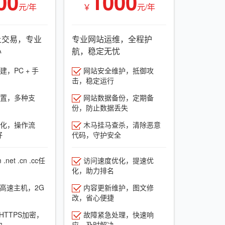
00
1000
元/年
￥
元/年
上交易，专业
专业网站运维，全程护
心
航，稳定无忧
，PC + 手
网站安全维护，抵御攻
击，稳定运行
置，多种支
网站数据备份，定期备
份，防止数据丢失
化，操作流
木马挂马查杀，清除恶意
好
代码，守护安全
net .cn .cc任
访问速度优化，提速优
化，助力排名
G高速主机，2G
内容更新维护，图文修
改，省心便捷
HTTPS加密，
故障紧急处理，快速响
力
应，及时解决