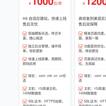
1000
120
￥
元/年
￥
H5 自适应建站，快速上线
高效复刻美观实
售后无忧
售后双保障
高端模板任选，样式丰
精准页面仿建
富，随心挑选
面，美观一致
独立后台管理，操作简
功能复刻优化
单，轻松更新
用，体验更佳
快速上线部署，周期短，
页面调试完善
即刻启用
位，无瑕疵
域名：.com .net .cn .cc任
域名：.com .net
选
选
主机：1G高速主机，
主机：1G高速
100M数据库
100M数据库
SSL证书：HTTPS加密，
SSL证书：HT
提升网站公信力
提升网站公信力