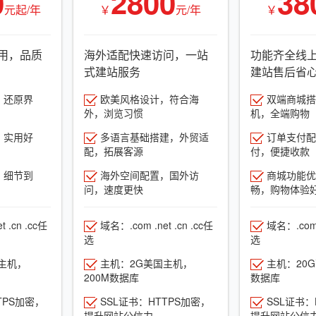
0
2800
38
元起/年
￥
元/年
￥
用，品质
海外适配快速访问，一站
功能齐全线
式建站服务
建站售后省
，还原界
欧美风格设计，符合海
双端商城搭建
外，浏览习惯
机，全端购物
，实用好
多语言基础搭建，外贸适
订单支付配
配，拓展客源
付，便捷收款
，细节到
海外空间配置，国外访
商城功能优
问，速度更快
畅，购物体验
 .cn .cc任
域名：.com .net .cn .cc任
域名：.com .
选
选
主机，
主机：2G美国主机，
主机：20
200M数据库
数据库
TPS加密，
SSL证书：HTTPS加密，
SSL证书：
提升网站公信力
提升网站公信