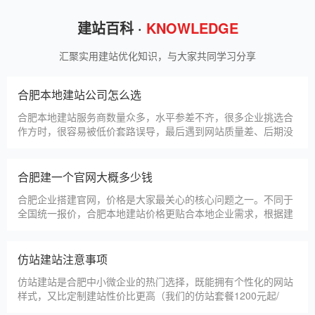
建站百科 ·
KNOWLEDGE
汇聚实用建站优化知识，与大家共同学习分享
合肥本地建站公司怎么选
合肥本地建站服务商数量众多，水平参差不齐，很多企业挑选合
作方时，很容易被低价套路误导，最后遇到网站质量差、后期没
人跟进、暗藏额外收费等问题，白白浪费成本，还耽误线上获客
布局。结合百度优化规则和各行各业的建站经验，今天分享简单
实用的挑选技巧，帮大家轻松选到靠谱的建站团队。第一，优先
合肥建一个官网大概多少钱
选择深耕建站行业多年
合肥企业搭建官网，价格是大家最关心的核心问题之一。不同于
全国统一报价，合肥本地建站价格更贴合本地企业需求，根据建
站类型、功能需求的不同，报价差异较大，结合我们的实际套
餐，整理出清晰透明的价格体系，供合肥企业参考，杜绝隐形消
费，完全符合本地企业的预算需求。目前，我们针对合肥本地企
仿站建站注意事项
业，推出4类核心建站套餐
仿站建站是合肥中小微企业的热门选择，既能拥有个性化的网站
样式，又比定制建站性价比更高（我们的仿站套餐1200元起/
年），但很多合肥企业在选择仿站时，容易忽视一些关键细节，