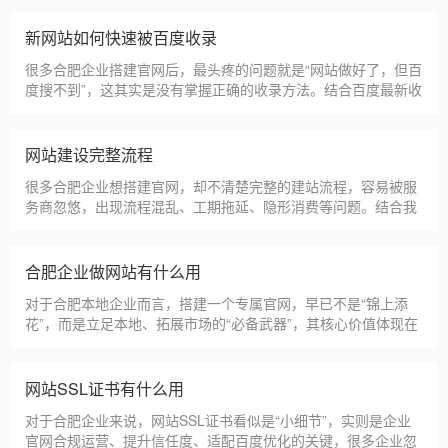
导致网站出现版权纠纷、功能异常、SEO优化失效等问题，反而
得不偿失。结合百度最新算法和本地企业的实际踩坑案例，今天
新网站如何快速被百度收录
详细梳理仿站建站的核心注
很多合肥企业搭建官网后，最头疼的问题就是“网站做好了，但百
度搜不到”，这其实是没有掌握正确的收录方法。结合百度最新收
录规则，针对本地企业网站，分享几个简单易操作、见效快的方
法，帮助新网站快速被百度收录，无需专业技术，企业自己就能
操作。第一，完善网站基础信息，确保符合百度抓取规则。首
网站建设完整流程
先，确认网站域名已
很多合肥企业想搭建官网，却不清楚完整的建站流程，容易被服
务商忽悠，出现流程混乱、工期拖延、隐形消费等问题。结合我
们多年本地建站经验和百度优化算法要求，今天详细拆解网站建
设的完整流程，从前期准备到后期上线，每一步都清晰明了，帮
助合肥企业理清思路，顺利完成建站，避免踩坑。第一步，需求
合肥企业做网站有什么用
沟通与方案确定。这是
对于合肥本地企业而言，搭建一个专属官网，早已不是“锦上添
花”，而是立足本地、拓展市场的“必备武器”，其核心价值体现在
品牌、获客、信任、效率四大维度，完全贴合合肥中小微企业的
发展需求。首先，官网是企业的线上“永久名片”。不同于线下门
店有营业时间限制，官网24小时在线，无论合肥本地客户是白天
网站SSL证书有什么用
咨询、深夜了解
对于合肥企业来说，网站SSL证书看似是“小细节”，实则是企业
官网合规运营、提升信任度、适配百度优化的关键，很多企业忽