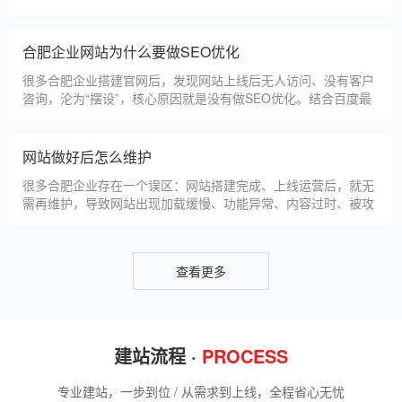
视其重要性，导致网站被标记“不安全”，影响客户信任和百度收
录，甚至错失潜在客户。结合合肥本地企业的实际需求，今天详
细解读SSL证书的核心作用，帮助企业避开误区、正确使用。首
合肥企业网站为什么要做SEO优化
先，SSL证书最核心的
很多合肥企业搭建官网后，发现网站上线后无人访问、没有客户
咨询，沦为“摆设”，核心原因就是没有做SEO优化。结合百度最
新优化算法和合肥本地企业的获客需求，今天详细解读企业网站
做SEO优化的核心意义，帮助企业明白SEO优化的重要性，通过
合理的优化，让网站获得更多本地精准流量，实现被动获客，提
网站做好后怎么维护
升线上竞争力。首先，S
很多合肥企业存在一个误区：网站搭建完成、上线运营后，就无
需再维护，导致网站出现加载缓慢、功能异常、内容过时、被攻
击等问题，不仅影响客户体验，还会被百度判定为低质网站，导
致排名下降、客户流失。其实，网站维护是长期运营的核心，也
是契合百度优化算法的关键，结合我们的建站套餐（所有套餐均
查看更多
包含一年免费维护），
建站流程 ·
PROCESS
专业建站，一步到位 / 从需求到上线，全程省心无忧