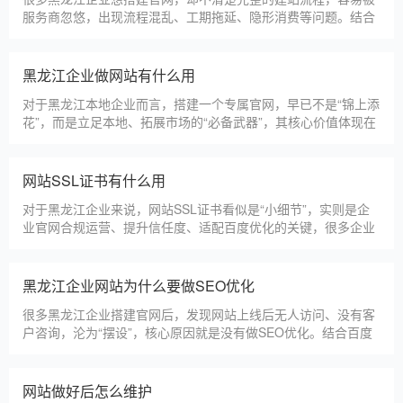
服务商忽悠，出现流程混乱、工期拖延、隐形消费等问题。结合
我们多年本地建站经验和百度优化算法要求，今天详细拆解网站
建设的完整流程，从前期准备到后期上线，每一步都清晰明了，
帮助黑龙江企业理清思路，顺利完成建站，避免踩坑。第一步，
黑龙江企业做网站有什么用
需求沟通与方案确定。这是
对于黑龙江本地企业而言，搭建一个专属官网，早已不是“锦上添
花”，而是立足本地、拓展市场的“必备武器”，其核心价值体现在
品牌、获客、信任、效率四大维度，完全贴合黑龙江中小微企业
的发展需求。首先，官网是企业的线上“永久名片”。不同于线下
门店有营业时间限制，官网24小时在线，无论黑龙江本地客户是
网站SSL证书有什么用
白天咨询、深夜了解
对于黑龙江企业来说，网站SSL证书看似是“小细节”，实则是企
业官网合规运营、提升信任度、适配百度优化的关键，很多企业
忽视其重要性，导致网站被标记“不安全”，影响客户信任和百度
收录，甚至错失潜在客户。结合黑龙江本地企业的实际需求，今
天详细解读SSL证书的核心作用，帮助企业避开误区、正确使
黑龙江企业网站为什么要做SEO优化
用。首先，SSL证书最核心的
很多黑龙江企业搭建官网后，发现网站上线后无人访问、没有客
户咨询，沦为“摆设”，核心原因就是没有做SEO优化。结合百度
最新优化算法和黑龙江本地企业的获客需求，今天详细解读企业
网站做SEO优化的核心意义，帮助企业明白SEO优化的重要性，
通过合理的优化，让网站获得更多本地精准流量，实现被动获
网站做好后怎么维护