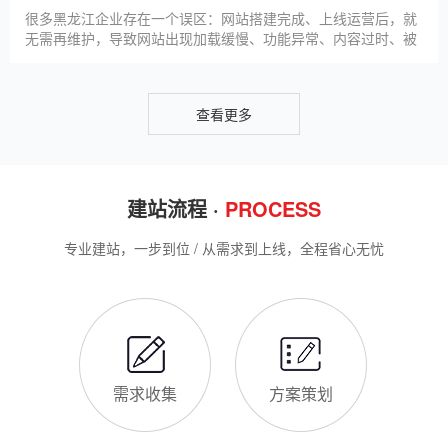
客，提升线上竞争力。首先，S
很多黑龙江企业存在一个误区：网站搭建完成、上线运营后，就
无需再维护，导致网站出现加载缓慢、功能异常、内容过时、被
攻击等问题，不仅影响客户体验，还会被百度判定为低质网站，
导致排名下降、客户流失。其实，网站维护是长期运营的核心，
也是契合百度优化算法的关键，结合我们的建站套餐（所有套餐
查看更多
均包含一年免费维护），
建站流程 ·
PROCESS
专业建站，一步到位 / 从需求到上线，全程省心无忧
需求收集
方案策划