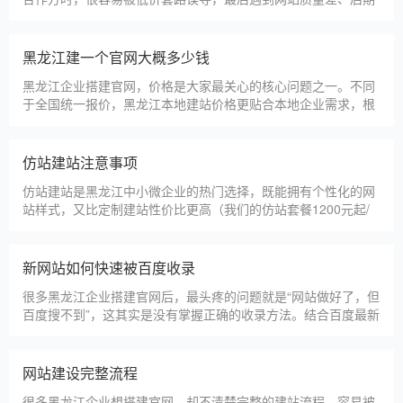
没人跟进、暗藏额外收费等问题，白白浪费成本，还耽误线上获
客布局。结合百度优化规则和各行各业的建站经验，今天分享简
单实用的挑选技巧，帮大家轻松选到靠谱的建站团队。第一，优
黑龙江建一个官网大概多少钱
先选择深耕建站行业多年
黑龙江企业搭建官网，价格是大家最关心的核心问题之一。不同
于全国统一报价，黑龙江本地建站价格更贴合本地企业需求，根
据建站类型、功能需求的不同，报价差异较大，结合我们的实际
套餐，整理出清晰透明的价格体系，供黑龙江企业参考，杜绝隐
形消费，完全符合本地企业的预算需求。目前，我们针对黑龙江
仿站建站注意事项
本地企业，推出4类核心建站套餐
仿站建站是黑龙江中小微企业的热门选择，既能拥有个性化的网
站样式，又比定制建站性价比更高（我们的仿站套餐1200元起/
年），但很多黑龙江企业在选择仿站时，容易忽视一些关键细
节，导致网站出现版权纠纷、功能异常、SEO优化失效等问题，
反而得不偿失。结合百度最新算法和本地企业的实际踩坑案例，
新网站如何快速被百度收录
今天详细梳理仿站建站的核心注
很多黑龙江企业搭建官网后，最头疼的问题就是“网站做好了，但
百度搜不到”，这其实是没有掌握正确的收录方法。结合百度最新
收录规则，针对本地企业网站，分享几个简单易操作、见效快的
方法，帮助新网站快速被百度收录，无需专业技术，企业自己就
能操作。第一，完善网站基础信息，确保符合百度抓取规则。首
网站建设完整流程
先，确认网站域名已
很多黑龙江企业想搭建官网，却不清楚完整的建站流程，容易被