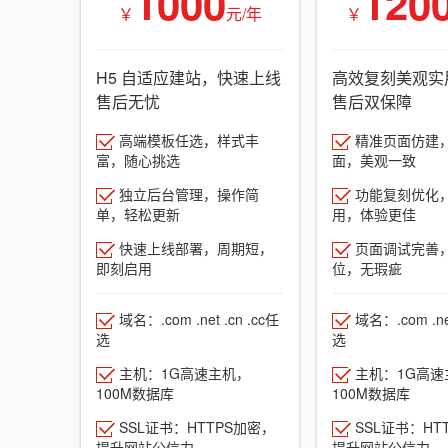
1000
120
￥
元/年
￥
H5 自适应建站，快速上线
高效复刻美观实
售后无忧
售后双保障
高端模板任选，样式丰
精准页面仿建
富，随心挑选
面，美观一致
独立后台管理，操作简
功能复刻优化
单，轻松更新
用，体验更佳
快速上线部署，周期短，
页面调试完善
即刻启用
位，无瑕疵
域名：.com .net .cn .cc任
域名：.com .net
选
选
主机：1G高速主机，
主机：1G高速
100M数据库
100M数据库
SSL证书：HTTPS加密，
SSL证书：HT
提升网站公信力
提升网站公信力