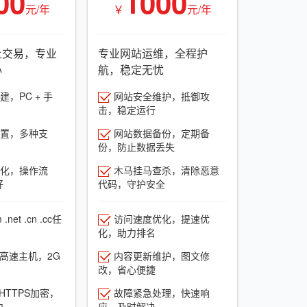
00
1000
元/年
￥
元/年
上交易，专业
专业网站运维，全程护
心
航，稳定无忧
，PC + 手
网站安全维护，抵御攻
击，稳定运行
置，多种支
网站数据备份，定期备
份，防止数据丢失
化，操作流
木马挂马查杀，清除恶意
好
代码，守护安全
net .cn .cc任
访问速度优化，提速优
化，助力排名
G高速主机，2G
内容更新维护，图文修
改，省心便捷
HTTPS加密，
故障紧急处理，快速响
力
应，及时解决