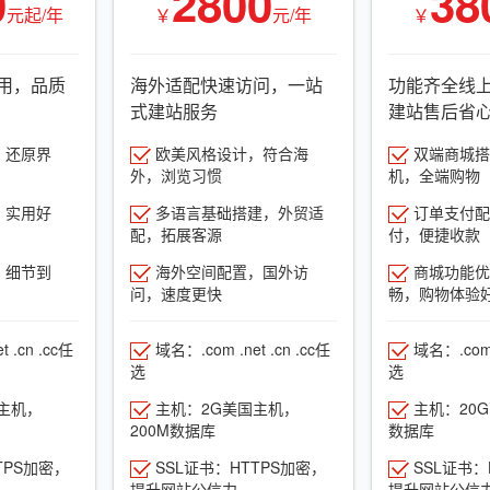
0
2800
38
元起/年
￥
元/年
￥
用，品质
海外适配快速访问，一站
功能齐全线
式建站服务
建站售后省
，还原界
欧美风格设计，符合海
双端商城搭建
外，浏览习惯
机，全端购物
，实用好
多语言基础搭建，外贸适
订单支付配
配，拓展客源
付，便捷收款
，细节到
海外空间配置，国外访
商城功能优
问，速度更快
畅，购物体验
 .cn .cc任
域名：.com .net .cn .cc任
域名：.com .
选
选
主机，
主机：2G美国主机，
主机：20
200M数据库
数据库
TPS加密，
SSL证书：HTTPS加密，
SSL证书：
提升网站公信力
提升网站公信