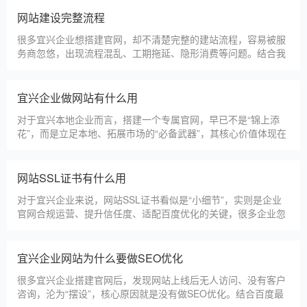
选择深耕建站行业多年
宜兴企业搭建官网，价格是大家最关心的核心问题之一。不同于
全国统一报价，宜兴本地建站价格更贴合本地企业需求，根据建
站类型、功能需求的不同，报价差异较大，结合我们的实际套
餐，整理出清晰透明的价格体系，供宜兴企业参考，杜绝隐形消
费，完全符合本地企业的预算需求。目前，我们针对宜兴本地企
仿站建站注意事项
业，推出4类核心建站套餐
仿站建站是宜兴中小微企业的热门选择，既能拥有个性化的网站
样式，又比定制建站性价比更高（我们的仿站套餐1200元起/
年），但很多宜兴企业在选择仿站时，容易忽视一些关键细节，
导致网站出现版权纠纷、功能异常、SEO优化失效等问题，反而
得不偿失。结合百度最新算法和本地企业的实际踩坑案例，今天
新网站如何快速被百度收录
详细梳理仿站建站的核心注
很多宜兴企业搭建官网后，最头疼的问题就是“网站做好了，但百
度搜不到”，这其实是没有掌握正确的收录方法。结合百度最新收
录规则，针对本地企业网站，分享几个简单易操作、见效快的方
法，帮助新网站快速被百度收录，无需专业技术，企业自己就能
操作。第一，完善网站基础信息，确保符合百度抓取规则。首
网站建设完整流程
先，确认网站域名已
很多宜兴企业想搭建官网，却不清楚完整的建站流程，容易被服
务商忽悠，出现流程混乱、工期拖延、隐形消费等问题。结合我
们多年本地建站经验和百度优化算法要求，今天详细拆解网站建
设的完整流程，从前期准备到后期上线，每一步都清晰明了，帮