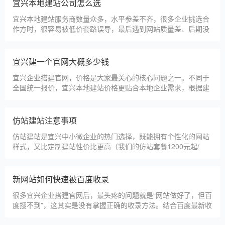
淄博利安机电科技有限公司
更多案例
建站百科 ·
KNOWLEDGE
汇聚实用建站优化知识，与大家共同学习分享
宜兴本地建站公司怎么选
宜兴本地建站服务商数量众多，水平参差不齐，很多企业挑选合
作方时，很容易被低价套路误导，最后遇到网站质量差、后期没
人跟进、暗藏额外收费等问题，白白浪费成本，还耽误线上获客
布局。结合百度优化规则和各行各业的建站经验，今天分享简单
实用的挑选技巧，帮大家轻松选到靠谱的建站团队。第一，优先
宜兴建一个官网大概多少钱