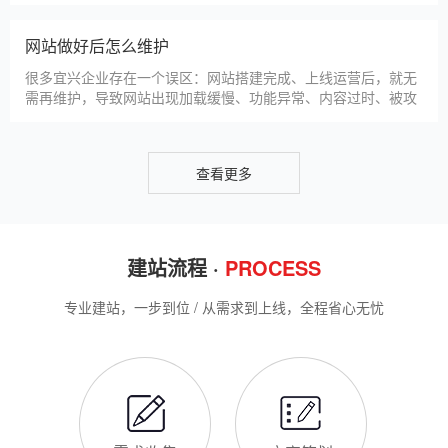
助宜兴企业理清思路，顺利完成建站，避免踩坑。第一步，需求
宜兴企业做网站有什么用
沟通与方案确定。这是
对于宜兴本地企业而言，搭建一个专属官网，早已不是“锦上添
花”，而是立足本地、拓展市场的“必备武器”，其核心价值体现在
品牌、获客、信任、效率四大维度，完全贴合宜兴中小微企业的
发展需求。首先，官网是企业的线上“永久名片”。不同于线下门
店有营业时间限制，官网24小时在线，无论宜兴本地客户是白天
网站SSL证书有什么用
咨询、深夜了解
对于宜兴企业来说，网站SSL证书看似是“小细节”，实则是企业
官网合规运营、提升信任度、适配百度优化的关键，很多企业忽
视其重要性，导致网站被标记“不安全”，影响客户信任和百度收
录，甚至错失潜在客户。结合宜兴本地企业的实际需求，今天详
细解读SSL证书的核心作用，帮助企业避开误区、正确使用。首
宜兴企业网站为什么要做SEO优化
先，SSL证书最核心的
很多宜兴企业搭建官网后，发现网站上线后无人访问、没有客户
咨询，沦为“摆设”，核心原因就是没有做SEO优化。结合百度最
新优化算法和宜兴本地企业的获客需求，今天详细解读企业网站
做SEO优化的核心意义，帮助企业明白SEO优化的重要性，通过
合理的优化，让网站获得更多本地精准流量，实现被动获客，提
网站做好后怎么维护
升线上竞争力。首先，S
很多宜兴企业存在一个误区：网站搭建完成、上线运营后，就无
需再维护，导致网站出现加载缓慢、功能异常、内容过时、被攻
击等问题，不仅影响客户体验，还会被百度判定为低质网站，导