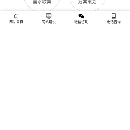
致排名下降、客户流失。其实，网站维护是长期运营的核心，也
是契合百度优化算法的关键，结合我们的建站套餐（所有套餐均
查看更多
包含一年免费维护），
网站首页
网站建设
微信咨询
电话咨询
建站流程 ·
PROCESS
专业建站，一步到位 / 从需求到上线，全程省心无忧
需求收集
方案策划