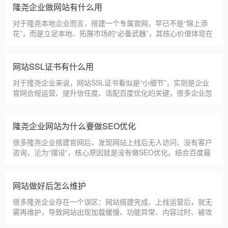
仿站建站是隆尧中小微企业的热门选择，既能拥有个性化的网站
样式，又比定制建站性价比更高（我们的仿站套餐1200元起/
年），但很多隆尧企业在选择仿站时，容易忽视一些关键细节，
导致网站出现版权纠纷、功能异常、SEO优化失效等问题，反而
得不偿失。结合百度最新算法和本地企业的实际踩坑案例，今天
新网站如何快速被百度收录
详细梳理仿站建站的核心注
很多隆尧企业搭建官网后，最头疼的问题就是“网站做好了，但百
度搜不到”，这其实是没有掌握正确的收录方法。结合百度最新收
录规则，针对本地企业网站，分享几个简单易操作、见效快的方
法，帮助新网站快速被百度收录，无需专业技术，企业自己就能
操作。第一，完善网站基础信息，确保符合百度抓取规则。首
网站建设完整流程
先，确认网站域名已
很多隆尧企业想搭建官网，却不清楚完整的建站流程，容易被服
务商忽悠，出现流程混乱、工期拖延、隐形消费等问题。结合我
们多年本地建站经验和百度优化算法要求，今天详细拆解网站建
设的完整流程，从前期准备到后期上线，每一步都清晰明了，帮
助隆尧企业理清思路，顺利完成建站，避免踩坑。第一步，需求
隆尧企业做网站有什么用
沟通与方案确定。这是
对于隆尧本地企业而言，搭建一个专属官网，早已不是“锦上添
花”，而是立足本地、拓展市场的“必备武器”，其核心价值体现在
品牌、获客、信任、效率四大维度，完全贴合隆尧中小微企业的
发展需求。首先，官网是企业的线上“永久名片”。不同于线下门
店有营业时间限制，官网24小时在线，无论隆尧本地客户是白天