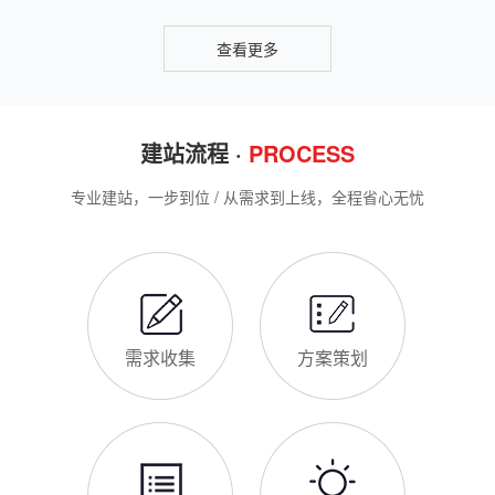
网站SSL证书有什么用
咨询、深夜了解
对于隆尧企业来说，网站SSL证书看似是“小细节”，实则是企业
官网合规运营、提升信任度、适配百度优化的关键，很多企业忽
视其重要性，导致网站被标记“不安全”，影响客户信任和百度收
录，甚至错失潜在客户。结合隆尧本地企业的实际需求，今天详
细解读SSL证书的核心作用，帮助企业避开误区、正确使用。首
隆尧企业网站为什么要做SEO优化
先，SSL证书最核心的
很多隆尧企业搭建官网后，发现网站上线后无人访问、没有客户
咨询，沦为“摆设”，核心原因就是没有做SEO优化。结合百度最
新优化算法和隆尧本地企业的获客需求，今天详细解读企业网站
做SEO优化的核心意义，帮助企业明白SEO优化的重要性，通过
合理的优化，让网站获得更多本地精准流量，实现被动获客，提
网站做好后怎么维护
升线上竞争力。首先，S
很多隆尧企业存在一个误区：网站搭建完成、上线运营后，就无
需再维护，导致网站出现加载缓慢、功能异常、内容过时、被攻
击等问题，不仅影响客户体验，还会被百度判定为低质网站，导
致排名下降、客户流失。其实，网站维护是长期运营的核心，也
是契合百度优化算法的关键，结合我们的建站套餐（所有套餐均
查看更多
包含一年免费维护），