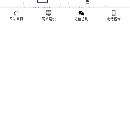
建站流程 ·
PROCESS
专业建站，一步到位 / 从需求到上线，全程省心无忧
网站首页
网站建设
微信咨询
电话咨询
需求收集
方案策划
项目立项
创意设计