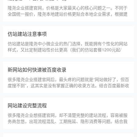
更多案例
建站百科 ·
KNOWLEDGE
汇聚实用建站优化知识，与大家共同学习分享
隆尧本地建站公司怎么选
隆尧本地建站服务商数量众多，水平参差不齐，很多企业挑选合
作方时，很容易被低价套路误导，最后遇到网站质量差、后期没
人跟进、暗藏额外收费等问题，白白浪费成本，还耽误线上获客
布局。结合百度优化规则和各行各业的建站经验，今天分享简单
实用的挑选技巧，帮大家轻松选到靠谱的建站团队。第一，优先
隆尧建一个官网大概多少钱
选择深耕建站行业多年
隆尧企业搭建官网，价格是大家最关心的核心问题之一。不同于
全国统一报价，隆尧本地建站价格更贴合本地企业需求，根据建
站类型、功能需求的不同，报价差异较大，结合我们的实际套
餐，整理出清晰透明的价格体系，供隆尧企业参考，杜绝隐形消
费，完全符合本地企业的预算需求。目前，我们针对隆尧本地企
仿站建站注意事项
业，推出4类核心建站套餐