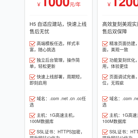
1000
120
￥
元/年
￥
H5 自适应建站，快速上线
高效复刻美观实
售后无忧
售后双保障
高端模板任选，样式丰
精准页面仿建
富，随心挑选
面，美观一致
独立后台管理，操作简
功能复刻优化
单，轻松更新
用，体验更佳
快速上线部署，周期短，
页面调试完善
即刻启用
位，无瑕疵
域名：.com .net .cn .cc任
域名：.com .net
选
选
主机：1G高速主机，
主机：1G高速
100M数据库
100M数据库
SSL证书：HTTPS加密，
SSL证书：HT
提升网站公信力
提升网站公信力