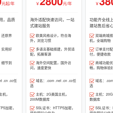
0
2800
38
元起/年
￥
元/年
￥
用，品质
海外适配快速访问，一站
功能齐全线
式建站服务
建站售后省
，还原界
欧美风格设计，符合海
双端商城搭建
外，浏览习惯
机，全端购物
，实用好
多语言基础搭建，外贸适
订单支付配
配，拓展客源
付，便捷收款
，细节到
海外空间配置，国外访
商城功能优
问，速度更快
畅，购物体验
 .cn .cc任
域名：.com .net .cn .cc任
域名：.com .
选
选
主机，
主机：2G美国主机，
主机：20
200M数据库
数据库
TPS加密，
SSL证书：HTTPS加密，
SSL证书：
提升网站公信力
提升网站公信