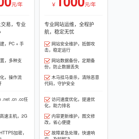
00
1000
元/年
￥
元/年
上交易，专业
专业网站运维，全程护
心
航，稳定无忧
，PC + 手
网站安全维护，抵御攻
击，稳定运行
置，多种支
网站数据备份，定期备
份，防止数据丢失
化，操作流
木马挂马查杀，清除恶意
好
代码，守护安全
net .cn .cc任
访问速度优化，提速优
化，助力排名
G高速主机，2G
内容更新维护，图文修
改，省心便捷
HTTPS加密，
故障紧急处理，快速响
力
应，及时解决