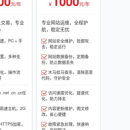
00
1000
元/年
￥
元/年
上交易，专业
专业网站运维，全程护
心
航，稳定无忧
，PC + 手
网站安全维护，抵御攻
击，稳定运行
置，多种支
网站数据备份，定期备
份，防止数据丢失
化，操作流
木马挂马查杀，清除恶意
好
代码，守护安全
net .cn .cc任
访问速度优化，提速优
化，助力排名
G高速主机，2G
内容更新维护，图文修
改，省心便捷
HTTPS加密，
故障紧急处理，快速响
力
应，及时解决