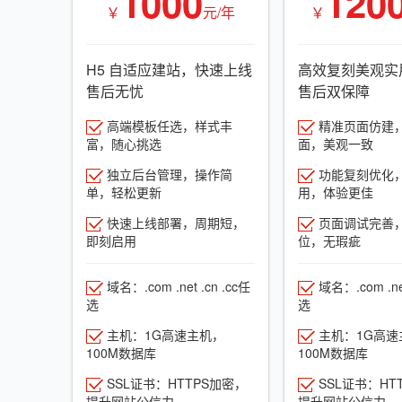
1000
120
￥
元/年
￥
H5 自适应建站，快速上线
高效复刻美观实
售后无忧
售后双保障
高端模板任选，样式丰
精准页面仿建
富，随心挑选
面，美观一致
独立后台管理，操作简
功能复刻优化
单，轻松更新
用，体验更佳
快速上线部署，周期短，
页面调试完善
即刻启用
位，无瑕疵
域名：.com .net .cn .cc任
域名：.com .net
选
选
主机：1G高速主机，
主机：1G高速
100M数据库
100M数据库
SSL证书：HTTPS加密，
SSL证书：HT
提升网站公信力
提升网站公信力