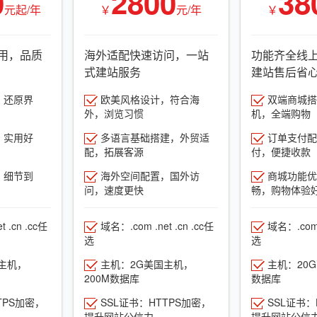
0
2800
38
元起/年
￥
元/年
￥
用，品质
海外适配快速访问，一站
功能齐全线
式建站服务
建站售后省
，还原界
欧美风格设计，符合海
双端商城搭建
外，浏览习惯
机，全端购物
，实用好
多语言基础搭建，外贸适
订单支付配
配，拓展客源
付，便捷收款
，细节到
海外空间配置，国外访
商城功能优
问，速度更快
畅，购物体验
 .cn .cc任
域名：.com .net .cn .cc任
域名：.com .
选
选
主机，
主机：2G美国主机，
主机：20
200M数据库
数据库
TPS加密，
SSL证书：HTTPS加密，
SSL证书：
提升网站公信力
提升网站公信