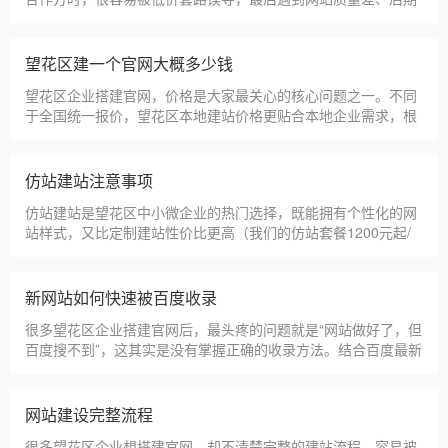
没人跟进、暗藏额外收费等问题，白白浪费成本，还耽误线上获
客布局。结合百度优化规则和各行各业的建站经验，今天分享简
单实用的挑选技巧，帮大家轻松选到靠谱的建站团队。第一，优
望花区建一个官网大概多少钱
先选择深耕建站行业多年
望花区企业搭建官网，价格是大家最关心的核心问题之一。不同
于全国统一报价，望花区本地建站价格更贴合本地企业需求，根
据建站类型、功能需求的不同，报价差异较大，结合我们的实际
套餐，整理出清晰透明的价格体系，供望花区企业参考，杜绝隐
形消费，完全符合本地企业的预算需求。目前，我们针对望花区
仿站建站注意事项
本地企业，推出4类核心建站套餐
仿站建站是望花区中小微企业的热门选择，既能拥有个性化的网
站样式，又比定制建站性价比更高（我们的仿站套餐1200元起/
年），但很多望花区企业在选择仿站时，容易忽视一些关键细
节，导致网站出现版权纠纷、功能异常、SEO优化失效等问题，
反而得不偿失。结合百度最新算法和本地企业的实际踩坑案例，
新网站如何快速被百度收录
今天详细梳理仿站建站的核心注
很多望花区企业搭建官网后，最头疼的问题就是“网站做好了，但
百度搜不到”，这其实是没有掌握正确的收录方法。结合百度最新
收录规则，针对本地企业网站，分享几个简单易操作、见效快的
方法，帮助新网站快速被百度收录，无需专业技术，企业自己就
能操作。第一，完善网站基础信息，确保符合百度抓取规则。首
网站建设完整流程
先，确认网站域名已
很多望花区企业想搭建官网，却不清楚完整的建站流程，容易被