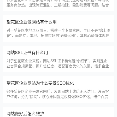
服务商忽悠，出现流程混乱、工期拖延、隐形消费等问题。结合
我们多年本地建站经验和百度优化算法要求，今天详细拆解网站
建设的完整流程，从前期准备到后期上线，每一步都清晰明了，
帮助望花区企业理清思路，顺利完成建站，避免踩坑。第一步，
望花区企业做网站有什么用
需求沟通与方案确定。这是
对于望花区本地企业而言，搭建一个专属官网，早已不是“锦上添
花”，而是立足本地、拓展市场的“必备武器”，其核心价值体现在
品牌、获客、信任、效率四大维度，完全贴合望花区中小微企业
的发展需求。首先，官网是企业的线上“永久名片”。不同于线下
门店有营业时间限制，官网24小时在线，无论望花区本地客户是
网站SSL证书有什么用
白天咨询、深夜了解
对于望花区企业来说，网站SSL证书看似是“小细节”，实则是企
业官网合规运营、提升信任度、适配百度优化的关键，很多企业
忽视其重要性，导致网站被标记“不安全”，影响客户信任和百度
收录，甚至错失潜在客户。结合望花区本地企业的实际需求，今
天详细解读SSL证书的核心作用，帮助企业避开误区、正确使
望花区企业网站为什么要做SEO优化
用。首先，SSL证书最核心的
很多望花区企业搭建官网后，发现网站上线后无人访问、没有客
户咨询，沦为“摆设”，核心原因就是没有做SEO优化。结合百度
最新优化算法和望花区本地企业的获客需求，今天详细解读企业
网站做SEO优化的核心意义，帮助企业明白SEO优化的重要性，
通过合理的优化，让网站获得更多本地精准流量，实现被动获
网站做好后怎么维护