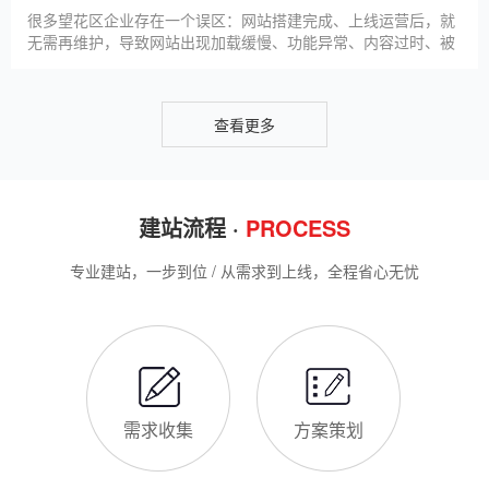
客，提升线上竞争力。首先，S
很多望花区企业存在一个误区：网站搭建完成、上线运营后，就
无需再维护，导致网站出现加载缓慢、功能异常、内容过时、被
攻击等问题，不仅影响客户体验，还会被百度判定为低质网站，
导致排名下降、客户流失。其实，网站维护是长期运营的核心，
也是契合百度优化算法的关键，结合我们的建站套餐（所有套餐
查看更多
均包含一年免费维护），
建站流程 ·
PROCESS
专业建站，一步到位 / 从需求到上线，全程省心无忧
需求收集
方案策划