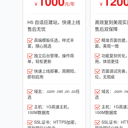
1000
120
￥
元/年
￥
H5 自适应建站，快速上线
高效复刻美观实
售后无忧
售后双保障
高端模板任选，样式丰
精准页面仿建
富，随心挑选
面，美观一致
独立后台管理，操作简
功能复刻优化
单，轻松更新
用，体验更佳
快速上线部署，周期短，
页面调试完善
即刻启用
位，无瑕疵
域名：.com .net .cn .cc任
域名：.com .net
选
选
主机：1G高速主机，
主机：1G高速
100M数据库
100M数据库
SSL证书：HTTPS加密，
SSL证书：HT
提升网站公信力
提升网站公信力