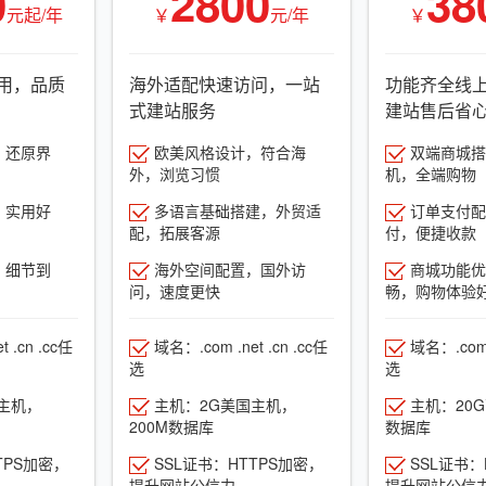
0
2800
38
元起/年
￥
元/年
￥
用，品质
海外适配快速访问，一站
功能齐全线
式建站服务
建站售后省
，还原界
欧美风格设计，符合海
双端商城搭建
外，浏览习惯
机，全端购物
，实用好
多语言基础搭建，外贸适
订单支付配
配，拓展客源
付，便捷收款
，细节到
海外空间配置，国外访
商城功能优
问，速度更快
畅，购物体验
 .cn .cc任
域名：.com .net .cn .cc任
域名：.com .
选
选
主机，
主机：2G美国主机，
主机：20
200M数据库
数据库
TPS加密，
SSL证书：HTTPS加密，
SSL证书：
提升网站公信力
提升网站公信