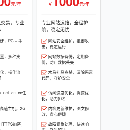
00
1000
元/年
￥
元/年
上交易，专业
专业网站运维，全程护
心
航，稳定无忧
，PC + 手
网站安全维护，抵御攻
击，稳定运行
置，多种支
网站数据备份，定期备
份，防止数据丢失
化，操作流
木马挂马查杀，清除恶意
好
代码，守护安全
net .cn .cc任
访问速度优化，提速优
化，助力排名
G高速主机，2G
内容更新维护，图文修
改，省心便捷
HTTPS加密，
故障紧急处理，快速响
力
应，及时解决