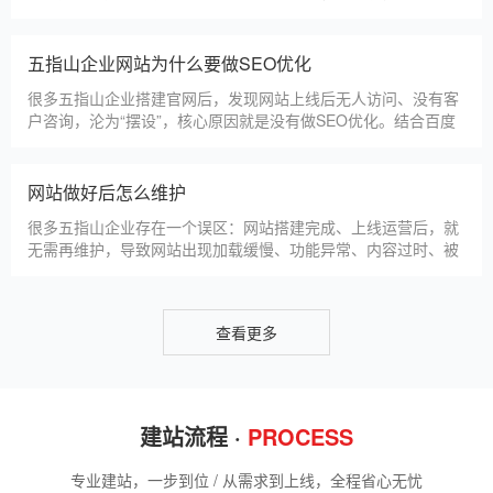
先选择深耕建站行业多年
五指山企业搭建官网，价格是大家最关心的核心问题之一。不同
于全国统一报价，五指山本地建站价格更贴合本地企业需求，根
据建站类型、功能需求的不同，报价差异较大，结合我们的实际
套餐，整理出清晰透明的价格体系，供五指山企业参考，杜绝隐
形消费，完全符合本地企业的预算需求。目前，我们针对五指山
仿站建站注意事项
本地企业，推出4类核心建站套餐
仿站建站是五指山中小微企业的热门选择，既能拥有个性化的网
站样式，又比定制建站性价比更高（我们的仿站套餐1200元起/
年），但很多五指山企业在选择仿站时，容易忽视一些关键细
节，导致网站出现版权纠纷、功能异常、SEO优化失效等问题，
反而得不偿失。结合百度最新算法和本地企业的实际踩坑案例，
新网站如何快速被百度收录
今天详细梳理仿站建站的核心注
很多五指山企业搭建官网后，最头疼的问题就是“网站做好了，但
百度搜不到”，这其实是没有掌握正确的收录方法。结合百度最新
收录规则，针对本地企业网站，分享几个简单易操作、见效快的
方法，帮助新网站快速被百度收录，无需专业技术，企业自己就
能操作。第一，完善网站基础信息，确保符合百度抓取规则。首
网站建设完整流程
先，确认网站域名已
很多五指山企业想搭建官网，却不清楚完整的建站流程，容易被
服务商忽悠，出现流程混乱、工期拖延、隐形消费等问题。结合
我们多年本地建站经验和百度优化算法要求，今天详细拆解网站
建设的完整流程，从前期准备到后期上线，每一步都清晰明了，