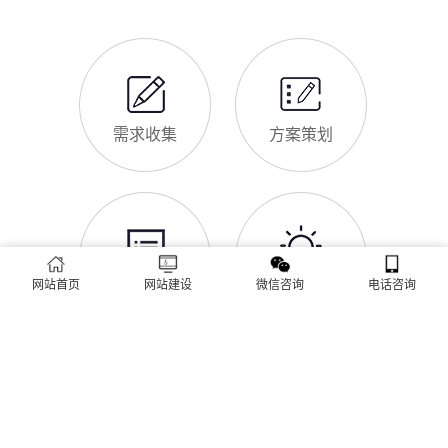
帮助五指山企业理清思路，顺利完成建站，避免踩坑。第一步，
五指山企业做网站有什么用
需求沟通与方案确定。这是
对于五指山本地企业而言，搭建一个专属官网，早已不是“锦上添
花”，而是立足本地、拓展市场的“必备武器”，其核心价值体现在
品牌、获客、信任、效率四大维度，完全贴合五指山中小微企业
的发展需求。首先，官网是企业的线上“永久名片”。不同于线下
门店有营业时间限制，官网24小时在线，无论五指山本地客户是
网站SSL证书有什么用
白天咨询、深夜了解
对于五指山企业来说，网站SSL证书看似是“小细节”，实则是企
业官网合规运营、提升信任度、适配百度优化的关键，很多企业
忽视其重要性，导致网站被标记“不安全”，影响客户信任和百度
收录，甚至错失潜在客户。结合五指山本地企业的实际需求，今
天详细解读SSL证书的核心作用，帮助企业避开误区、正确使
五指山企业网站为什么要做SEO优化
用。首先，SSL证书最核心的
很多五指山企业搭建官网后，发现网站上线后无人访问、没有客
网站首页
网站建设
微信咨询
电话咨询
户咨询，沦为“摆设”，核心原因就是没有做SEO优化。结合百度
最新优化算法和五指山本地企业的获客需求，今天详细解读企业
网站做SEO优化的核心意义，帮助企业明白SEO优化的重要性，
通过合理的优化，让网站获得更多本地精准流量，实现被动获
网站做好后怎么维护
客，提升线上竞争力。首先，S
很多五指山企业存在一个误区：网站搭建完成、上线运营后，就
无需再维护，导致网站出现加载缓慢、功能异常、内容过时、被
攻击等问题，不仅影响客户体验，还会被百度判定为低质网站，