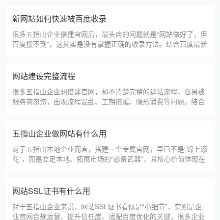
淄博利安机电科技有限公司
更多案例
建站百科 ·
KNOWLEDGE
汇聚实用建站优化知识，与大家共同学习分享
五指山本地建站公司怎么选
五指山本地建站服务商数量众多，水平参差不齐，很多企业挑选
合作方时，很容易被低价套路误导，最后遇到网站质量差、后期
没人跟进、暗藏额外收费等问题，白白浪费成本，还耽误线上获
客布局。结合百度优化规则和各行各业的建站经验，今天分享简
单实用的挑选技巧，帮大家轻松选到靠谱的建站团队。第一，优
五指山建一个官网大概多少钱