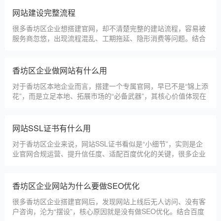
更多案例
建站百科 ·
KNOWLEDGE
汇聚实用建站优化知识，与大家共同学习分享
香坊区本地建站公司怎么选
香坊区本地建站服务商数量众多，水平参差不齐，很多企业挑选
合作方时，很容易被低价套路误导，最后遇到网站质量差、后期
没人跟进、暗藏额外收费等问题，白白浪费成本，还耽误线上获
客布局。结合百度优化规则和各行各业的建站经验，今天分享简
单实用的挑选技巧，帮大家轻松选到靠谱的建站团队。第一，优
香坊区建一个官网大概多少钱
先选择深耕建站行业多年
香坊区企业搭建官网，价格是大家最关心的核心问题之一。不同
于全国统一报价，香坊区本地建站价格更贴合本地企业需求，根
据建站类型、功能需求的不同，报价差异较大，结合我们的实际
套餐，整理出清晰透明的价格体系，供香坊区企业参考，杜绝隐
形消费，完全符合本地企业的预算需求。目前，我们针对香坊区
仿站建站注意事项
本地企业，推出4类核心建站套餐