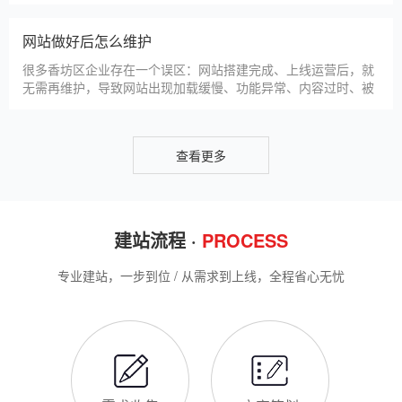
仿站建站是香坊区中小微企业的热门选择，既能拥有个性化的网
站样式，又比定制建站性价比更高（我们的仿站套餐1200元起/
年），但很多香坊区企业在选择仿站时，容易忽视一些关键细
节，导致网站出现版权纠纷、功能异常、SEO优化失效等问题，
反而得不偿失。结合百度最新算法和本地企业的实际踩坑案例，
新网站如何快速被百度收录
今天详细梳理仿站建站的核心注
很多香坊区企业搭建官网后，最头疼的问题就是“网站做好了，但
百度搜不到”，这其实是没有掌握正确的收录方法。结合百度最新
收录规则，针对本地企业网站，分享几个简单易操作、见效快的
方法，帮助新网站快速被百度收录，无需专业技术，企业自己就
能操作。第一，完善网站基础信息，确保符合百度抓取规则。首
网站建设完整流程
先，确认网站域名已
很多香坊区企业想搭建官网，却不清楚完整的建站流程，容易被
服务商忽悠，出现流程混乱、工期拖延、隐形消费等问题。结合
我们多年本地建站经验和百度优化算法要求，今天详细拆解网站
建设的完整流程，从前期准备到后期上线，每一步都清晰明了，
帮助香坊区企业理清思路，顺利完成建站，避免踩坑。第一步，
香坊区企业做网站有什么用
需求沟通与方案确定。这是
对于香坊区本地企业而言，搭建一个专属官网，早已不是“锦上添
花”，而是立足本地、拓展市场的“必备武器”，其核心价值体现在
品牌、获客、信任、效率四大维度，完全贴合香坊区中小微企业
的发展需求。首先，官网是企业的线上“永久名片”。不同于线下
门店有营业时间限制，官网24小时在线，无论香坊区本地客户是