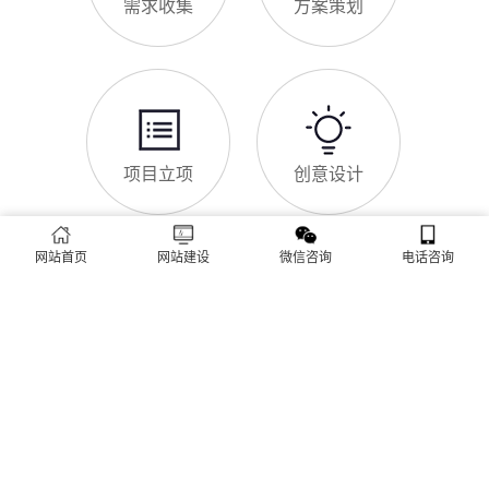
网站SSL证书有什么用
白天咨询、深夜了解
对于香坊区企业来说，网站SSL证书看似是“小细节”，实则是企
业官网合规运营、提升信任度、适配百度优化的关键，很多企业
忽视其重要性，导致网站被标记“不安全”，影响客户信任和百度
收录，甚至错失潜在客户。结合香坊区本地企业的实际需求，今
天详细解读SSL证书的核心作用，帮助企业避开误区、正确使
香坊区企业网站为什么要做SEO优化
用。首先，SSL证书最核心的
很多香坊区企业搭建官网后，发现网站上线后无人访问、没有客
户咨询，沦为“摆设”，核心原因就是没有做SEO优化。结合百度
最新优化算法和香坊区本地企业的获客需求，今天详细解读企业
网站做SEO优化的核心意义，帮助企业明白SEO优化的重要性，
通过合理的优化，让网站获得更多本地精准流量，实现被动获
网站做好后怎么维护
网站首页
网站建设
微信咨询
电话咨询
客，提升线上竞争力。首先，S
很多香坊区企业存在一个误区：网站搭建完成、上线运营后，就
无需再维护，导致网站出现加载缓慢、功能异常、内容过时、被
攻击等问题，不仅影响客户体验，还会被百度判定为低质网站，
导致排名下降、客户流失。其实，网站维护是长期运营的核心，
也是契合百度优化算法的关键，结合我们的建站套餐（所有套餐
查看更多
均包含一年免费维护），