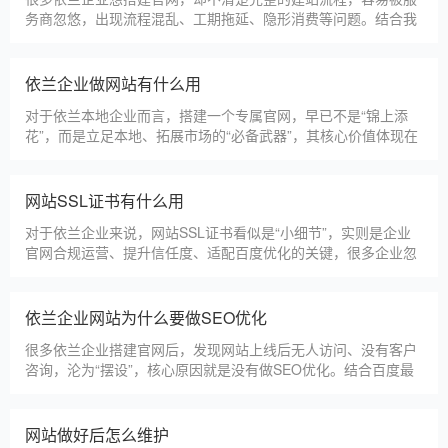
务商忽悠，出现流程混乱、工期拖延、隐形消费等问题。结合我
们多年本地建站经验和百度优化算法要求，今天详细拆解网站建
设的完整流程，从前期准备到后期上线，每一步都清晰明了，帮
助依兰企业理清思路，顺利完成建站，避免踩坑。第一步，需求
依兰企业做网站有什么用
沟通与方案确定。这是
对于依兰本地企业而言，搭建一个专属官网，早已不是“锦上添
花”，而是立足本地、拓展市场的“必备武器”，其核心价值体现在
品牌、获客、信任、效率四大维度，完全贴合依兰中小微企业的
发展需求。首先，官网是企业的线上“永久名片”。不同于线下门
店有营业时间限制，官网24小时在线，无论依兰本地客户是白天
网站SSL证书有什么用
咨询、深夜了解
对于依兰企业来说，网站SSL证书看似是“小细节”，实则是企业
官网合规运营、提升信任度、适配百度优化的关键，很多企业忽
视其重要性，导致网站被标记“不安全”，影响客户信任和百度收
录，甚至错失潜在客户。结合依兰本地企业的实际需求，今天详
细解读SSL证书的核心作用，帮助企业避开误区、正确使用。首
依兰企业网站为什么要做SEO优化
先，SSL证书最核心的
很多依兰企业搭建官网后，发现网站上线后无人访问、没有客户
咨询，沦为“摆设”，核心原因就是没有做SEO优化。结合百度最
新优化算法和依兰本地企业的获客需求，今天详细解读企业网站
做SEO优化的核心意义，帮助企业明白SEO优化的重要性，通过
合理的优化，让网站获得更多本地精准流量，实现被动获客，提
网站做好后怎么维护