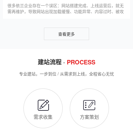
升线上竞争力。首先，S
很多依兰企业存在一个误区：网站搭建完成、上线运营后，就无
需再维护，导致网站出现加载缓慢、功能异常、内容过时、被攻
击等问题，不仅影响客户体验，还会被百度判定为低质网站，导
致排名下降、客户流失。其实，网站维护是长期运营的核心，也
是契合百度优化算法的关键，结合我们的建站套餐（所有套餐均
查看更多
包含一年免费维护），
建站流程 ·
PROCESS
专业建站，一步到位 / 从需求到上线，全程省心无忧
需求收集
方案策划