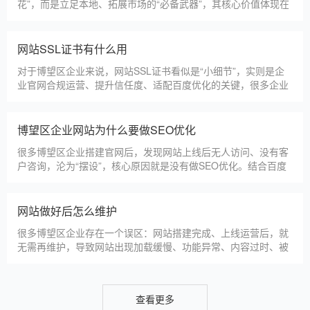
节，导致网站出现版权纠纷、功能异常、SEO优化失效等问题，
反而得不偿失。结合百度最新算法和本地企业的实际踩坑案例，
新网站如何快速被百度收录
今天详细梳理仿站建站的核心注
很多博望区企业搭建官网后，最头疼的问题就是“网站做好了，但
百度搜不到”，这其实是没有掌握正确的收录方法。结合百度最新
收录规则，针对本地企业网站，分享几个简单易操作、见效快的
方法，帮助新网站快速被百度收录，无需专业技术，企业自己就
能操作。第一，完善网站基础信息，确保符合百度抓取规则。首
网站建设完整流程
先，确认网站域名已
很多博望区企业想搭建官网，却不清楚完整的建站流程，容易被
服务商忽悠，出现流程混乱、工期拖延、隐形消费等问题。结合
我们多年本地建站经验和百度优化算法要求，今天详细拆解网站
建设的完整流程，从前期准备到后期上线，每一步都清晰明了，
帮助博望区企业理清思路，顺利完成建站，避免踩坑。第一步，
博望区企业做网站有什么用
需求沟通与方案确定。这是
对于博望区本地企业而言，搭建一个专属官网，早已不是“锦上添
花”，而是立足本地、拓展市场的“必备武器”，其核心价值体现在
品牌、获客、信任、效率四大维度，完全贴合博望区中小微企业
的发展需求。首先，官网是企业的线上“永久名片”。不同于线下
门店有营业时间限制，官网24小时在线，无论博望区本地客户是
网站SSL证书有什么用
白天咨询、深夜了解
对于博望区企业来说，网站SSL证书看似是“小细节”，实则是企
业官网合规运营、提升信任度、适配百度优化的关键，很多企业