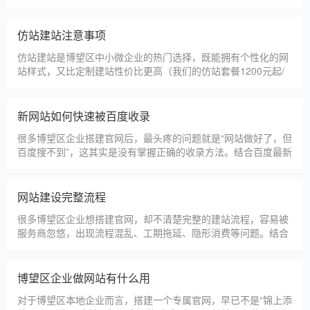
建站百科 ·
KNOWLEDGE
汇聚实用建站优化知识，与大家共同学习分享
博望区本地建站公司怎么选
博望区本地建站服务商数量众多，水平参差不齐，很多企业挑选
合作方时，很容易被低价套路误导，最后遇到网站质量差、后期
没人跟进、暗藏额外收费等问题，白白浪费成本，还耽误线上获
客布局。结合百度优化规则和各行各业的建站经验，今天分享简
单实用的挑选技巧，帮大家轻松选到靠谱的建站团队。第一，优
博望区建一个官网大概多少钱
先选择深耕建站行业多年
博望区企业搭建官网，价格是大家最关心的核心问题之一。不同
于全国统一报价，博望区本地建站价格更贴合本地企业需求，根
据建站类型、功能需求的不同，报价差异较大，结合我们的实际
套餐，整理出清晰透明的价格体系，供博望区企业参考，杜绝隐
形消费，完全符合本地企业的预算需求。目前，我们针对博望区
仿站建站注意事项
本地企业，推出4类核心建站套餐
仿站建站是博望区中小微企业的热门选择，既能拥有个性化的网
站样式，又比定制建站性价比更高（我们的仿站套餐1200元起/
年），但很多博望区企业在选择仿站时，容易忽视一些关键细