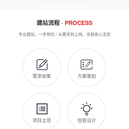
忽视其重要性，导致网站被标记“不安全”，影响客户信任和百度
收录，甚至错失潜在客户。结合博望区本地企业的实际需求，今
天详细解读SSL证书的核心作用，帮助企业避开误区、正确使
博望区企业网站为什么要做SEO优化
用。首先，SSL证书最核心的
很多博望区企业搭建官网后，发现网站上线后无人访问、没有客
户咨询，沦为“摆设”，核心原因就是没有做SEO优化。结合百度
最新优化算法和博望区本地企业的获客需求，今天详细解读企业
网站做SEO优化的核心意义，帮助企业明白SEO优化的重要性，
通过合理的优化，让网站获得更多本地精准流量，实现被动获
网站做好后怎么维护
客，提升线上竞争力。首先，S
很多博望区企业存在一个误区：网站搭建完成、上线运营后，就
无需再维护，导致网站出现加载缓慢、功能异常、内容过时、被
攻击等问题，不仅影响客户体验，还会被百度判定为低质网站，
导致排名下降、客户流失。其实，网站维护是长期运营的核心，
也是契合百度优化算法的关键，结合我们的建站套餐（所有套餐
查看更多
均包含一年免费维护），
建站流程 ·
PROCESS
专业建站，一步到位 / 从需求到上线，全程省心无忧