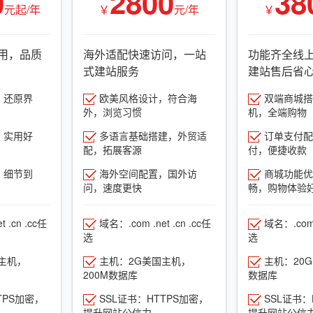
0
2800
38
元起/年
￥
元/年
￥
用，品质
海外适配快速访问，一站
功能齐全线
式建站服务
建站售后省
，还原界
欧美风格设计，符合海
双端商城搭建
外，浏览习惯
机，全端购物
，实用好
多语言基础搭建，外贸适
订单支付配
配，拓展客源
付，便捷收款
，细节到
海外空间配置，国外访
商城功能优
问，速度更快
畅，购物体验
 .cn .cc任
域名：.com .net .cn .cc任
域名：.com .
选
选
主机，
主机：2G美国主机，
主机：20
200M数据库
数据库
TPS加密，
SSL证书：HTTPS加密，
SSL证书：
提升网站公信力
提升网站公信