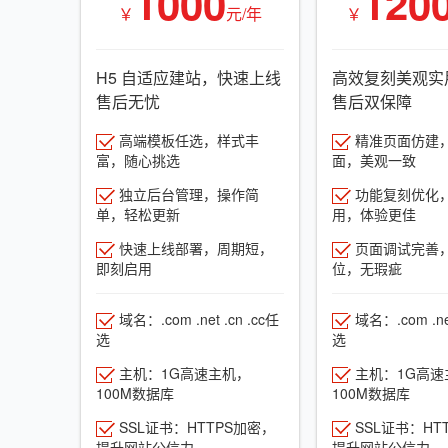
1000
120
￥
元/年
￥
H5 自适应建站，快速上线
高效复刻美观实
售后无忧
售后双保障
高端模板任选，样式丰
精准页面仿建
富，随心挑选
面，美观一致
独立后台管理，操作简
功能复刻优化
单，轻松更新
用，体验更佳
快速上线部署，周期短，
页面调试完善
即刻启用
位，无瑕疵
域名：.com .net .cn .cc任
域名：.com .net
选
选
主机：1G高速主机，
主机：1G高速
100M数据库
100M数据库
SSL证书：HTTPS加密，
SSL证书：HT
提升网站公信力
提升网站公信力