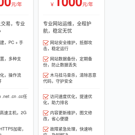
00
1000
元/年
￥
元/年
上交易，专业
专业网站运维，全程护
心
航，稳定无忧
，PC + 手
网站安全维护，抵御攻
击，稳定运行
置，多种支
网站数据备份，定期备
份，防止数据丢失
化，操作流
木马挂马查杀，清除恶意
好
代码，守护安全
net .cn .cc任
访问速度优化，提速优
化，助力排名
G高速主机，2G
内容更新维护，图文修
改，省心便捷
HTTPS加密，
故障紧急处理，快速响
力
应，及时解决