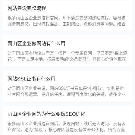
先选择深耕建站行业多年
雨山区企业搭建官网，价格是大家最关心的核心问题之一。不同
于全国统一报价，雨山区本地建站价格更贴合本地企业需求，根
据建站类型、功能需求的不同，报价差异较大，结合我们的实际
套餐，整理出清晰透明的价格体系，供雨山区企业参考，杜绝隐
形消费，完全符合本地企业的预算需求。目前，我们针对雨山区
仿站建站注意事项
本地企业，推出4类核心建站套餐
仿站建站是雨山区中小微企业的热门选择，既能拥有个性化的网
站样式，又比定制建站性价比更高（我们的仿站套餐1200元起/
年），但很多雨山区企业在选择仿站时，容易忽视一些关键细
节，导致网站出现版权纠纷、功能异常、SEO优化失效等问题，
反而得不偿失。结合百度最新算法和本地企业的实际踩坑案例，
新网站如何快速被百度收录
今天详细梳理仿站建站的核心注
很多雨山区企业搭建官网后，最头疼的问题就是“网站做好了，但
百度搜不到”，这其实是没有掌握正确的收录方法。结合百度最新
收录规则，针对本地企业网站，分享几个简单易操作、见效快的
方法，帮助新网站快速被百度收录，无需专业技术，企业自己就
能操作。第一，完善网站基础信息，确保符合百度抓取规则。首
网站建设完整流程
先，确认网站域名已
很多雨山区企业想搭建官网，却不清楚完整的建站流程，容易被
服务商忽悠，出现流程混乱、工期拖延、隐形消费等问题。结合
我们多年本地建站经验和百度优化算法要求，今天详细拆解网站
建设的完整流程，从前期准备到后期上线，每一步都清晰明了，