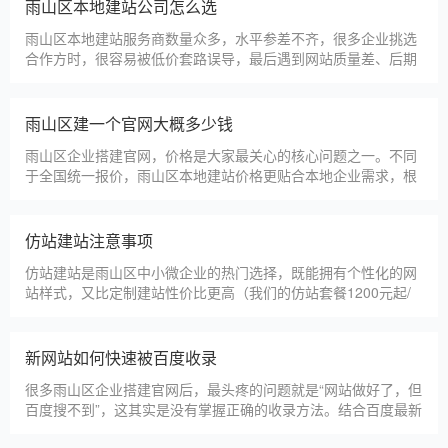
淄博利安机电科技有限公司
更多案例
建站百科 ·
KNOWLEDGE
汇聚实用建站优化知识，与大家共同学习分享
雨山区本地建站公司怎么选
雨山区本地建站服务商数量众多，水平参差不齐，很多企业挑选
合作方时，很容易被低价套路误导，最后遇到网站质量差、后期
没人跟进、暗藏额外收费等问题，白白浪费成本，还耽误线上获
客布局。结合百度优化规则和各行各业的建站经验，今天分享简
单实用的挑选技巧，帮大家轻松选到靠谱的建站团队。第一，优
雨山区建一个官网大概多少钱