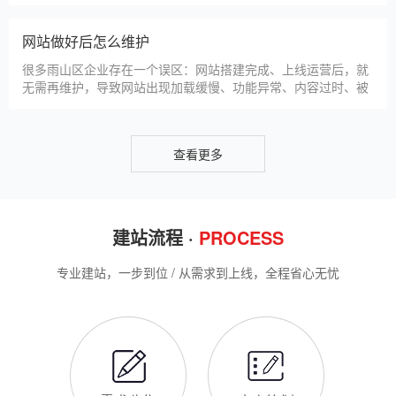
帮助雨山区企业理清思路，顺利完成建站，避免踩坑。第一步，
雨山区企业做网站有什么用
需求沟通与方案确定。这是
对于雨山区本地企业而言，搭建一个专属官网，早已不是“锦上添
花”，而是立足本地、拓展市场的“必备武器”，其核心价值体现在
品牌、获客、信任、效率四大维度，完全贴合雨山区中小微企业
的发展需求。首先，官网是企业的线上“永久名片”。不同于线下
门店有营业时间限制，官网24小时在线，无论雨山区本地客户是
网站SSL证书有什么用
白天咨询、深夜了解
对于雨山区企业来说，网站SSL证书看似是“小细节”，实则是企
业官网合规运营、提升信任度、适配百度优化的关键，很多企业
忽视其重要性，导致网站被标记“不安全”，影响客户信任和百度
收录，甚至错失潜在客户。结合雨山区本地企业的实际需求，今
天详细解读SSL证书的核心作用，帮助企业避开误区、正确使
雨山区企业网站为什么要做SEO优化
用。首先，SSL证书最核心的
很多雨山区企业搭建官网后，发现网站上线后无人访问、没有客
户咨询，沦为“摆设”，核心原因就是没有做SEO优化。结合百度
最新优化算法和雨山区本地企业的获客需求，今天详细解读企业
网站做SEO优化的核心意义，帮助企业明白SEO优化的重要性，
通过合理的优化，让网站获得更多本地精准流量，实现被动获
网站做好后怎么维护
客，提升线上竞争力。首先，S
很多雨山区企业存在一个误区：网站搭建完成、上线运营后，就
无需再维护，导致网站出现加载缓慢、功能异常、内容过时、被
攻击等问题，不仅影响客户体验，还会被百度判定为低质网站，