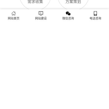
导致排名下降、客户流失。其实，网站维护是长期运营的核心，
也是契合百度优化算法的关键，结合我们的建站套餐（所有套餐
查看更多
均包含一年免费维护），
网站首页
网站建设
微信咨询
电话咨询
建站流程 ·
PROCESS
专业建站，一步到位 / 从需求到上线，全程省心无忧
需求收集
方案策划