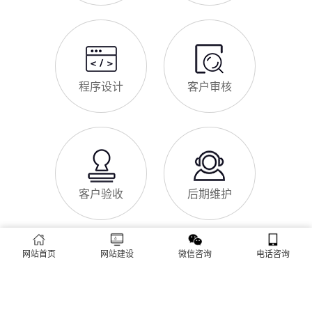
企业网站做SEO优化的核心意义，帮助企业明白SEO优化的重要
性，通过合理的优化，让网站获得更多本地精准流量，实现被动
网站做好后怎么维护
获客，提升线上竞争力。首先，S
很多井陉矿区企业存在一个误区：网站搭建完成、上线运营后，
就无需再维护，导致网站出现加载缓慢、功能异常、内容过时、
被攻击等问题，不仅影响客户体验，还会被百度判定为低质网
站，导致排名下降、客户流失。其实，网站维护是长期运营的核
心，也是契合百度优化算法的关键，结合我们的建站套餐（所有
查看更多
套餐均包含一年免费维护），
建站流程 ·
PROCESS
专业建站，一步到位 / 从需求到上线，全程省心无忧
网站首页
网站建设
微信咨询
电话咨询