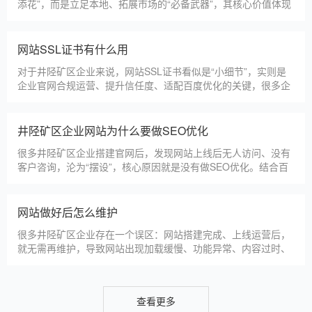
井陉矿区本地建站公司怎么选
井陉矿区本地建站服务商数量众多，水平参差不齐，很多企业挑
选合作方时，很容易被低价套路误导，最后遇到网站质量差、后
期没人跟进、暗藏额外收费等问题，白白浪费成本，还耽误线上
获客布局。结合百度优化规则和各行各业的建站经验，今天分享
简单实用的挑选技巧，帮大家轻松选到靠谱的建站团队。第一，
井陉矿区建一个官网大概多少钱
优先选择深耕建站行业多年
井陉矿区企业搭建官网，价格是大家最关心的核心问题之一。不
同于全国统一报价，井陉矿区本地建站价格更贴合本地企业需
求，根据建站类型、功能需求的不同，报价差异较大，结合我们
的实际套餐，整理出清晰透明的价格体系，供井陉矿区企业参
考，杜绝隐形消费，完全符合本地企业的预算需求。目前，我们
仿站建站注意事项
针对井陉矿区本地企业，推出4类核心建站套餐
仿站建站是井陉矿区中小微企业的热门选择，既能拥有个性化的
网站样式，又比定制建站性价比更高（我们的仿站套餐1200元
起/年），但很多井陉矿区企业在选择仿站时，容易忽视一些关键
细节，导致网站出现版权纠纷、功能异常、SEO优化失效等问
题，反而得不偿失。结合百度最新算法和本地企业的实际踩坑案
新网站如何快速被百度收录
例，今天详细梳理仿站建站的核心注
很多井陉矿区企业搭建官网后，最头疼的问题就是“网站做好了，
但百度搜不到”，这其实是没有掌握正确的收录方法。结合百度最
新收录规则，针对本地企业网站，分享几个简单易操作、见效快
的方法，帮助新网站快速被百度收录，无需专业技术，企业自己