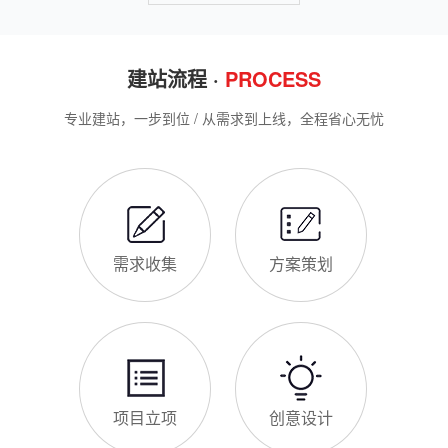
就能操作。第一，完善网站基础信息，确保符合百度抓取规则。
网站建设完整流程
首先，确认网站域名已
很多井陉矿区企业想搭建官网，却不清楚完整的建站流程，容易
被服务商忽悠，出现流程混乱、工期拖延、隐形消费等问题。结
合我们多年本地建站经验和百度优化算法要求，今天详细拆解网
站建设的完整流程，从前期准备到后期上线，每一步都清晰明
了，帮助井陉矿区企业理清思路，顺利完成建站，避免踩坑。第
井陉矿区企业做网站有什么用
一步，需求沟通与方案确定。这是
对于井陉矿区本地企业而言，搭建一个专属官网，早已不是“锦上
添花”，而是立足本地、拓展市场的“必备武器”，其核心价值体现
在品牌、获客、信任、效率四大维度，完全贴合井陉矿区中小微
企业的发展需求。首先，官网是企业的线上“永久名片”。不同于
线下门店有营业时间限制，官网24小时在线，无论井陉矿区本地
网站SSL证书有什么用
客户是白天咨询、深夜了解
对于井陉矿区企业来说，网站SSL证书看似是“小细节”，实则是
企业官网合规运营、提升信任度、适配百度优化的关键，很多企
业忽视其重要性，导致网站被标记“不安全”，影响客户信任和百
度收录，甚至错失潜在客户。结合井陉矿区本地企业的实际需
求，今天详细解读SSL证书的核心作用，帮助企业避开误区、正
井陉矿区企业网站为什么要做SEO优化
确使用。首先，SSL证书最核心的
很多井陉矿区企业搭建官网后，发现网站上线后无人访问、没有
客户咨询，沦为“摆设”，核心原因就是没有做SEO优化。结合百
度最新优化算法和井陉矿区本地企业的获客需求，今天详细解读