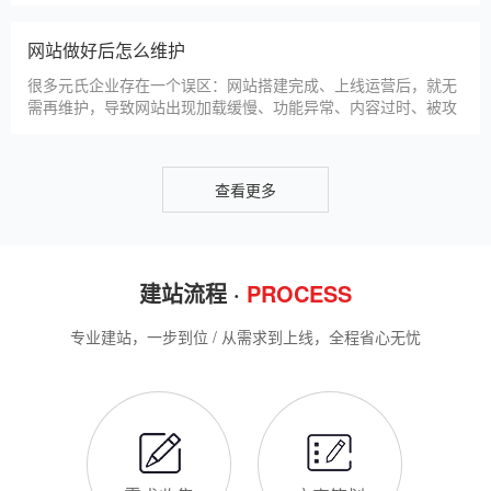
仿站建站是元氏中小微企业的热门选择，既能拥有个性化的网站
样式，又比定制建站性价比更高（我们的仿站套餐1200元起/
年），但很多元氏企业在选择仿站时，容易忽视一些关键细节，
导致网站出现版权纠纷、功能异常、SEO优化失效等问题，反而
得不偿失。结合百度最新算法和本地企业的实际踩坑案例，今天
新网站如何快速被百度收录
详细梳理仿站建站的核心注
很多元氏企业搭建官网后，最头疼的问题就是“网站做好了，但百
度搜不到”，这其实是没有掌握正确的收录方法。结合百度最新收
录规则，针对本地企业网站，分享几个简单易操作、见效快的方
法，帮助新网站快速被百度收录，无需专业技术，企业自己就能
操作。第一，完善网站基础信息，确保符合百度抓取规则。首
网站建设完整流程
先，确认网站域名已
很多元氏企业想搭建官网，却不清楚完整的建站流程，容易被服
务商忽悠，出现流程混乱、工期拖延、隐形消费等问题。结合我
们多年本地建站经验和百度优化算法要求，今天详细拆解网站建
设的完整流程，从前期准备到后期上线，每一步都清晰明了，帮
助元氏企业理清思路，顺利完成建站，避免踩坑。第一步，需求
元氏企业做网站有什么用
沟通与方案确定。这是
对于元氏本地企业而言，搭建一个专属官网，早已不是“锦上添
花”，而是立足本地、拓展市场的“必备武器”，其核心价值体现在
品牌、获客、信任、效率四大维度，完全贴合元氏中小微企业的
发展需求。首先，官网是企业的线上“永久名片”。不同于线下门
店有营业时间限制，官网24小时在线，无论元氏本地客户是白天