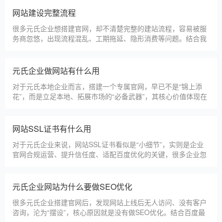
更多案例
建站百科 ·
KNOWLEDGE
汇聚实用建站优化知识，与大家共同学习分享
元氏本地建站公司怎么选
元氏本地建站服务商数量众多，水平参差不齐，很多企业挑选合
作方时，很容易被低价套路误导，最后遇到网站质量差、后期没
人跟进、暗藏额外收费等问题，白白浪费成本，还耽误线上获客
布局。结合百度优化规则和各行各业的建站经验，今天分享简单
实用的挑选技巧，帮大家轻松选到靠谱的建站团队。第一，优先
元氏建一个官网大概多少钱
选择深耕建站行业多年
元氏企业搭建官网，价格是大家最关心的核心问题之一。不同于
全国统一报价，元氏本地建站价格更贴合本地企业需求，根据建
站类型、功能需求的不同，报价差异较大，结合我们的实际套
餐，整理出清晰透明的价格体系，供元氏企业参考，杜绝隐形消
费，完全符合本地企业的预算需求。目前，我们针对元氏本地企
仿站建站注意事项
业，推出4类核心建站套餐