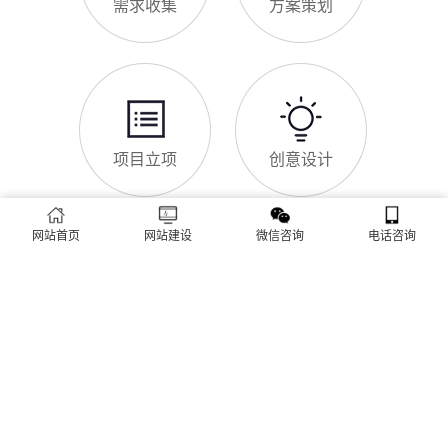
网站SSL证书有什么用
咨询、深夜了解
对于元氏企业来说，网站SSL证书看似是“小细节”，实则是企业
官网合规运营、提升信任度、适配百度优化的关键，很多企业忽
视其重要性，导致网站被标记“不安全”，影响客户信任和百度收
录，甚至错失潜在客户。结合元氏本地企业的实际需求，今天详
细解读SSL证书的核心作用，帮助企业避开误区、正确使用。首
元氏企业网站为什么要做SEO优化
先，SSL证书最核心的
很多元氏企业搭建官网后，发现网站上线后无人访问、没有客户
咨询，沦为“摆设”，核心原因就是没有做SEO优化。结合百度最
新优化算法和元氏本地企业的获客需求，今天详细解读企业网站
做SEO优化的核心意义，帮助企业明白SEO优化的重要性，通过
合理的优化，让网站获得更多本地精准流量，实现被动获客，提
网站做好后怎么维护
网站首页
网站建设
微信咨询
电话咨询
升线上竞争力。首先，S
很多元氏企业存在一个误区：网站搭建完成、上线运营后，就无
需再维护，导致网站出现加载缓慢、功能异常、内容过时、被攻
击等问题，不仅影响客户体验，还会被百度判定为低质网站，导
致排名下降、客户流失。其实，网站维护是长期运营的核心，也
是契合百度优化算法的关键，结合我们的建站套餐（所有套餐均
查看更多
包含一年免费维护），