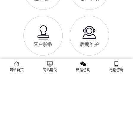
致排名下降、客户流失。其实，网站维护是长期运营的核心，也
是契合百度优化算法的关键，结合我们的建站套餐（所有套餐均
查看更多
包含一年免费维护），
建站流程 ·
PROCESS
专业建站，一步到位 / 从需求到上线，全程省心无忧
网站首页
网站建设
微信咨询
电话咨询
需求收集
方案策划