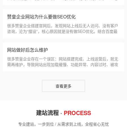
选择深耕建站行业多年
赞皇企业搭建官网，价格是大家最关心的核心问题之一。不同于
全国统一报价，赞皇本地建站价格更贴合本地企业需求，根据建
站类型、功能需求的不同，报价差异较大，结合我们的实际套
餐，整理出清晰透明的价格体系，供赞皇企业参考，杜绝隐形消
费，完全符合本地企业的预算需求。目前，我们针对赞皇本地企
仿站建站注意事项
业，推出4类核心建站套餐
仿站建站是赞皇中小微企业的热门选择，既能拥有个性化的网站
样式，又比定制建站性价比更高（我们的仿站套餐1200元起/
年），但很多赞皇企业在选择仿站时，容易忽视一些关键细节，
导致网站出现版权纠纷、功能异常、SEO优化失效等问题，反而
得不偿失。结合百度最新算法和本地企业的实际踩坑案例，今天
新网站如何快速被百度收录
详细梳理仿站建站的核心注
很多赞皇企业搭建官网后，最头疼的问题就是“网站做好了，但百
度搜不到”，这其实是没有掌握正确的收录方法。结合百度最新收
录规则，针对本地企业网站，分享几个简单易操作、见效快的方
法，帮助新网站快速被百度收录，无需专业技术，企业自己就能
操作。第一，完善网站基础信息，确保符合百度抓取规则。首
网站建设完整流程
先，确认网站域名已
很多赞皇企业想搭建官网，却不清楚完整的建站流程，容易被服
务商忽悠，出现流程混乱、工期拖延、隐形消费等问题。结合我
们多年本地建站经验和百度优化算法要求，今天详细拆解网站建
设的完整流程，从前期准备到后期上线，每一步都清晰明了，帮