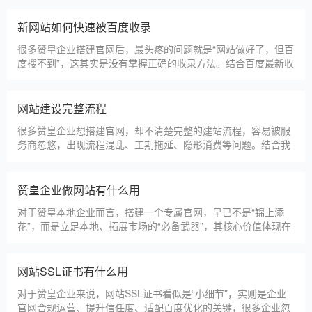
淄博利安机电科技有限公司
更多案例
建站百科 ·
KNOWLEDGE
汇聚实用建站优化知识，与大家共同学习分享
赞皇本地建站公司怎么选
赞皇本地建站服务商数量众多，水平参差不齐，很多企业挑选合
作方时，很容易被低价套路误导，最后遇到网站质量差、后期没
人跟进、暗藏额外收费等问题，白白浪费成本，还耽误线上获客
布局。结合百度优化规则和各行各业的建站经验，今天分享简单
实用的挑选技巧，帮大家轻松选到靠谱的建站团队。第一，优先
赞皇建一个官网大概多少钱