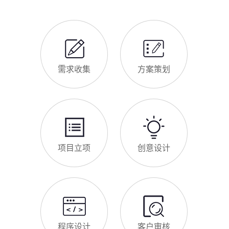
助赞皇企业理清思路，顺利完成建站，避免踩坑。第一步，需求
赞皇企业做网站有什么用
沟通与方案确定。这是
对于赞皇本地企业而言，搭建一个专属官网，早已不是“锦上添
花”，而是立足本地、拓展市场的“必备武器”，其核心价值体现在
品牌、获客、信任、效率四大维度，完全贴合赞皇中小微企业的
发展需求。首先，官网是企业的线上“永久名片”。不同于线下门
店有营业时间限制，官网24小时在线，无论赞皇本地客户是白天
网站SSL证书有什么用
咨询、深夜了解
对于赞皇企业来说，网站SSL证书看似是“小细节”，实则是企业
官网合规运营、提升信任度、适配百度优化的关键，很多企业忽
视其重要性，导致网站被标记“不安全”，影响客户信任和百度收
录，甚至错失潜在客户。结合赞皇本地企业的实际需求，今天详
细解读SSL证书的核心作用，帮助企业避开误区、正确使用。首
赞皇企业网站为什么要做SEO优化
先，SSL证书最核心的
很多赞皇企业搭建官网后，发现网站上线后无人访问、没有客户
咨询，沦为“摆设”，核心原因就是没有做SEO优化。结合百度最
新优化算法和赞皇本地企业的获客需求，今天详细解读企业网站
做SEO优化的核心意义，帮助企业明白SEO优化的重要性，通过
合理的优化，让网站获得更多本地精准流量，实现被动获客，提
网站做好后怎么维护
升线上竞争力。首先，S
很多赞皇企业存在一个误区：网站搭建完成、上线运营后，就无
需再维护，导致网站出现加载缓慢、功能异常、内容过时、被攻
击等问题，不仅影响客户体验，还会被百度判定为低质网站，导