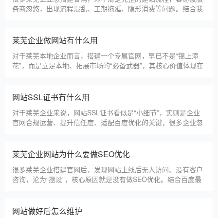
务商忽悠，出现流程混乱、工期拖延、隐形消费等问题。结合我
们多年本地建站经验和百度优化算法要求，今天详细拆解网站建
设的完整流程，从前期准备到后期上线，每一步都清晰明了，帮
助莱芜企业理清思路，顺利完成建站，避免踩坑。第一步，需求
莱芜企业做网站有什么用
沟通与方案确定。这是
对于莱芜本地企业而言，搭建一个专属官网，早已不是“锦上添
花”，而是立足本地、拓展市场的“必备武器”，其核心价值体现在
品牌、获客、信任、效率四大维度，完全贴合莱芜中小微企业的
发展需求。首先，官网是企业的线上“永久名片”。不同于线下门
店有营业时间限制，官网24小时在线，无论莱芜本地客户是白天
网站SSL证书有什么用
咨询、深夜了解
对于莱芜企业来说，网站SSL证书看似是“小细节”，实则是企业
官网合规运营、提升信任度、适配百度优化的关键，很多企业忽
视其重要性，导致网站被标记“不安全”，影响客户信任和百度收
录，甚至错失潜在客户。结合莱芜本地企业的实际需求，今天详
细解读SSL证书的核心作用，帮助企业避开误区、正确使用。首
莱芜企业网站为什么要做SEO优化
先，SSL证书最核心的
很多莱芜企业搭建官网后，发现网站上线后无人访问、没有客户
咨询，沦为“摆设”，核心原因就是没有做SEO优化。结合百度最
新优化算法和莱芜本地企业的获客需求，今天详细解读企业网站
做SEO优化的核心意义，帮助企业明白SEO优化的重要性，通过
合理的优化，让网站获得更多本地精准流量，实现被动获客，提
网站做好后怎么维护