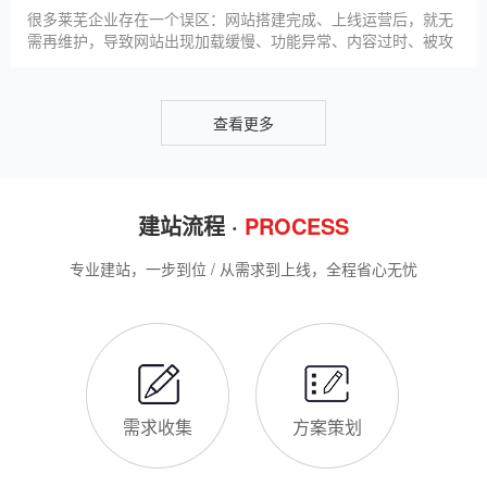
升线上竞争力。首先，S
很多莱芜企业存在一个误区：网站搭建完成、上线运营后，就无
需再维护，导致网站出现加载缓慢、功能异常、内容过时、被攻
击等问题，不仅影响客户体验，还会被百度判定为低质网站，导
致排名下降、客户流失。其实，网站维护是长期运营的核心，也
是契合百度优化算法的关键，结合我们的建站套餐（所有套餐均
查看更多
包含一年免费维护），
建站流程 ·
PROCESS
专业建站，一步到位 / 从需求到上线，全程省心无忧
需求收集
方案策划