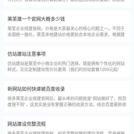
人跟进、暗藏额外收费等问题，白白浪费成本，还耽误线上获客
布局。结合百度优化规则和各行各业的建站经验，今天分享简单
实用的挑选技巧，帮大家轻松选到靠谱的建站团队。第一，优先
莱芜建一个官网大概多少钱
选择深耕建站行业多年
莱芜企业搭建官网，价格是大家最关心的核心问题之一。不同于
全国统一报价，莱芜本地建站价格更贴合本地企业需求，根据建
站类型、功能需求的不同，报价差异较大，结合我们的实际套
餐，整理出清晰透明的价格体系，供莱芜企业参考，杜绝隐形消
费，完全符合本地企业的预算需求。目前，我们针对莱芜本地企
仿站建站注意事项
业，推出4类核心建站套餐
仿站建站是莱芜中小微企业的热门选择，既能拥有个性化的网站
样式，又比定制建站性价比更高（我们的仿站套餐1200元起/
年），但很多莱芜企业在选择仿站时，容易忽视一些关键细节，
导致网站出现版权纠纷、功能异常、SEO优化失效等问题，反而
得不偿失。结合百度最新算法和本地企业的实际踩坑案例，今天
新网站如何快速被百度收录
详细梳理仿站建站的核心注
很多莱芜企业搭建官网后，最头疼的问题就是“网站做好了，但百
度搜不到”，这其实是没有掌握正确的收录方法。结合百度最新收
录规则，针对本地企业网站，分享几个简单易操作、见效快的方
法，帮助新网站快速被百度收录，无需专业技术，企业自己就能
操作。第一，完善网站基础信息，确保符合百度抓取规则。首
网站建设完整流程
先，确认网站域名已
很多莱芜企业想搭建官网，却不清楚完整的建站流程，容易被服